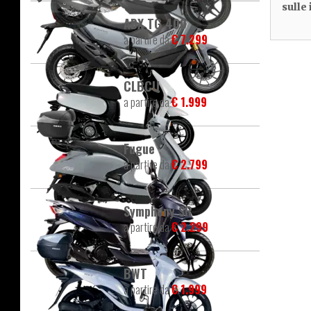
sulle
ADX TG 400
a partire da
€ 7.299
CLBCU
a partire da
€ 1.999
Fugue
a partire da
€ 2.799
Symphony SR
a partire da
€ 2.299
BWT
a partire da
€ 1.999