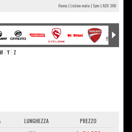
Home
Listino moto
Sym
ADX 300
W
Y
Z
A
LUNGHEZZA
PREZZO