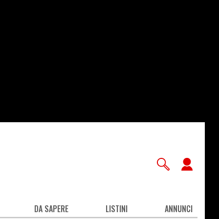
User
accou
men
DA SAPERE
LISTINI
ANNUNCI