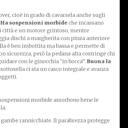
ver, cioè in grado di cavarsela anche sugli
.
Ha sospensioni morbide
che incassano
di città e un motore grintoso, mentre
ggia dischi a margherita con pinza anteriore
ella è ben imbottita ma bassa e permette di
con sicurezza, però la pedana alta costringe chi
guidare con le ginocchia “in bocca”.
Buona la
sottosella ci sta un casco integrale e avanza
oggetti.
le sospensioni morbide assorbono bene le
la.
le gambe rannicchiate. Il parabrezza protegge