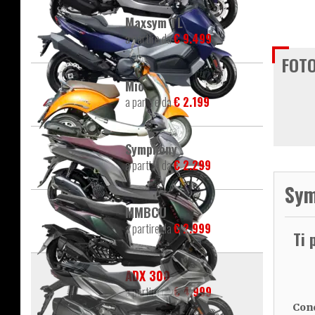
Maxsym TL
a partire da
€ 9.499
FOTO
Mio
a partire da
€ 2.199
Symphony
a partire da
€ 2.299
Sym
MMBCU
a partire da
€ 2.999
Ti 
ADX 300
a partire da
€ 4.999
Cond