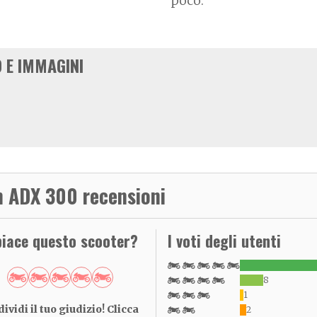
poco.
 E IMMAGINI
 ADX 300 recensioni
piace questo scooter?
I voti degli utenti
8
1
ividi il tuo giudizio! Clicca
2