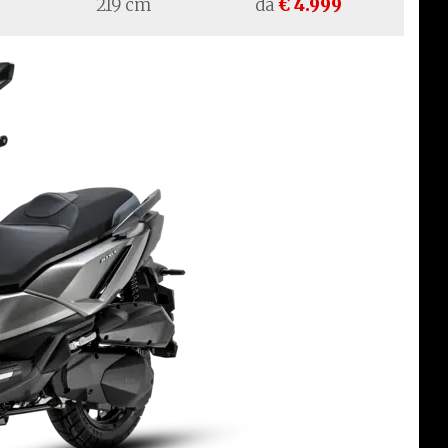
219 cm
da
€ 4.999