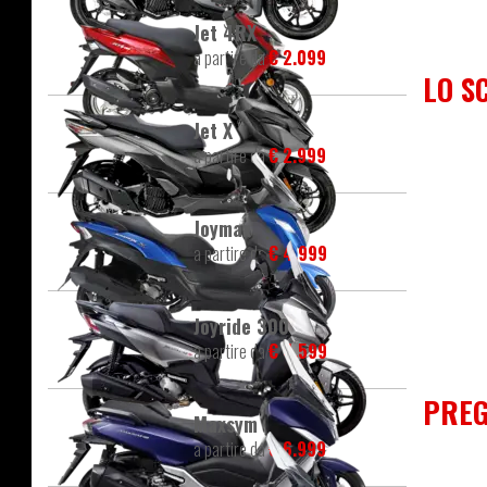
Jet 4RX
a partire da
€ 2.099
LO S
Jet X
a partire da
€ 2.999
Joymax
a partire da
€ 4.999
Joyride 300
a partire da
€ 4.599
PREG
Maxsym
a partire da
€ 6.999