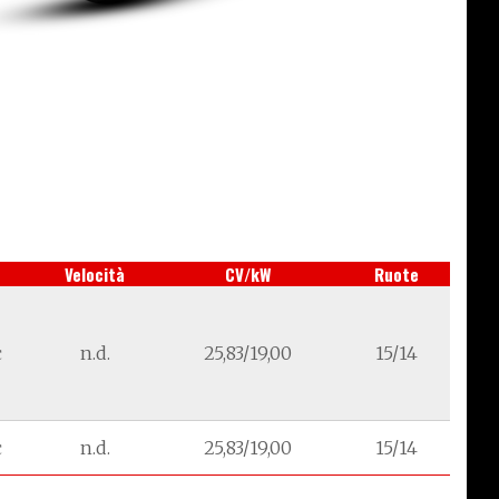
Velocità
CV/kW
Ruote
c
n.d.
25,83/19,00
15/14
c
n.d.
25,83/19,00
15/14