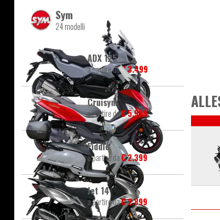
Sym
24 modelli
ADX 125
a partire da
€ 3.499
ALLE
Cruisym
a partire da
€ 5.999
Fiddle
a partire da
€ 2.399
Jet 14
a partire da
€ 2.899