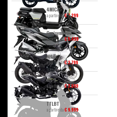
4MICA
a partire da
€ 2.299
Cruisym 400
a partire da
€ 5.499
NH-R
a partire da
€ 2.799
NH-X
a partire da
€ 2.699
TTLBT
a partire da
€ 9.999