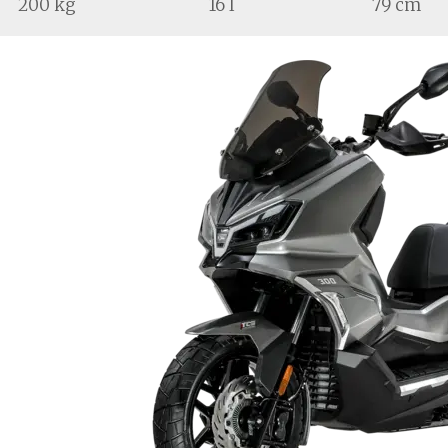
200 kg
16 l
79 cm