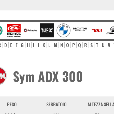
C
D
E
F
G
H
I
J
K
L
M
N
O
P
Q
R
S
T
U
V
Sym ADX 300
PESO
SERBATOIO
ALTEZZA SELL