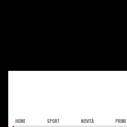
Salta
al
contenuto
principale
Main
HOME
SPORT
NOVITÀ
PRIMI
navigation