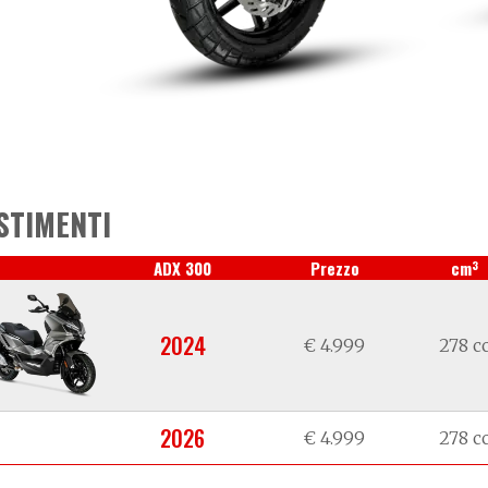
STIMENTI
3
ADX 300
Prezzo
cm
2024
€ 4.999
278 c
2026
€ 4.999
278 c