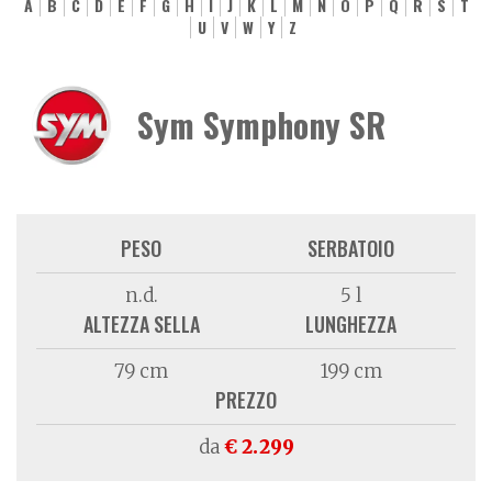
A
B
C
D
E
F
G
H
I
J
K
L
M
N
O
P
Q
R
S
T
U
V
W
Y
Z
Sym Symphony SR
PESO
SERBATOIO
n.d.
5 l
ALTEZZA SELLA
LUNGHEZZA
79 cm
199 cm
PREZZO
da
€ 2.299