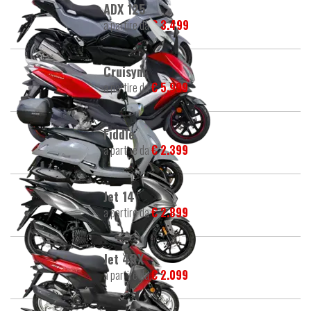
ADX 125
a partire da
€ 3.499
Cruisym
a partire da
€ 5.999
Fiddle
a partire da
€ 2.399
Jet 14
a partire da
€ 2.899
Jet 4RX
a partire da
€ 2.099