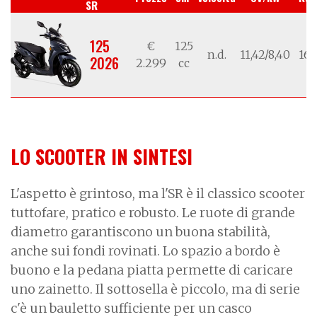
SR
125
€
125
n.d.
11,42/8,40
16/
2026
2.299
cc
LO SCOOTER IN SINTESI
L'aspetto è grintoso, ma l'SR è il classico scooter
tuttofare, pratico e robusto. Le ruote di grande
diametro garantiscono un buona stabilità,
anche sui fondi rovinati. Lo spazio a bordo è
buono e la pedana piatta permette di caricare
uno zainetto. Il sottosella è piccolo, ma di serie
c'è un bauletto sufficiente per un casco