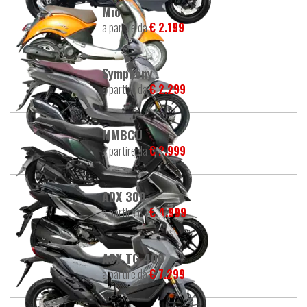
Mio
a partire da
€ 2.199
Symphony
a partire da
€ 2.299
MMBCU
a partire da
€ 2.999
ADX 300
a partire da
€ 4.999
ADX TG 400
a partire da
€ 7.299