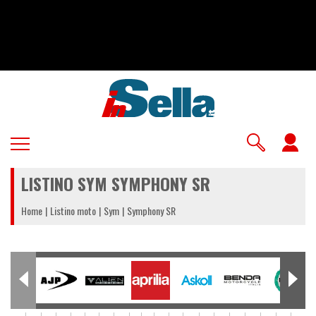
Salta
al
contenuto
principale
U
a
LISTINO SYM SYMPHONY SR
m
Home
Listino moto
Sym
Symphony SR