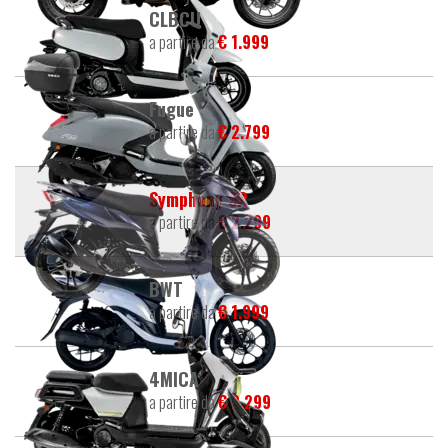
CLBCU
a partire da
€ 1.999
Fugue
a partire da
€ 2.799
Symphony SR
a partire da
€ 2.299
BWT
a partire da
€ 1.999
4MICA
a partire da
€ 2.299