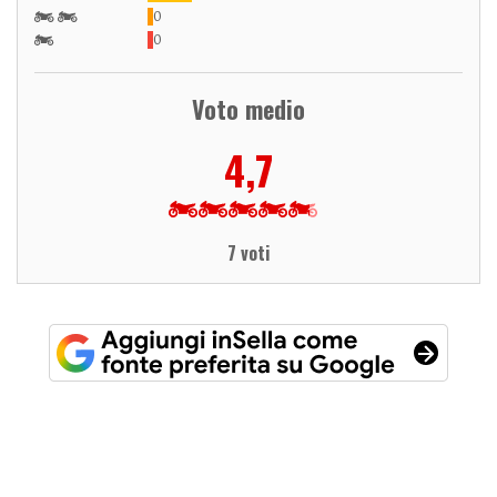
0
0
Voto medio
4,7
7 voti