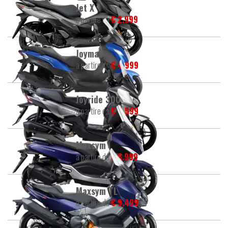
Jet X
a partire da
€ 2.999
Joymax
a partire da
€ 4.999
Joyride 300
a partire da
€ 4.599
Maxsym
a partire da
€ 6.999
Maxsym TL
a partire da
€ 9.499