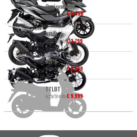
Cruisym 400
a partire da
€ 5.499
NH-R
a partire da
€ 2.799
NH-X
a partire da
€ 2.699
TTLBT
a partire da
€ 9.999