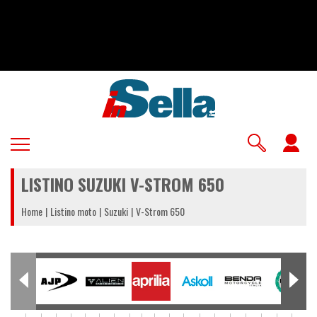
Salta
al
contenuto
principale
U
a
LISTINO SUZUKI V-STROM 650
m
Home
Listino moto
Suzuki
V-Strom 650