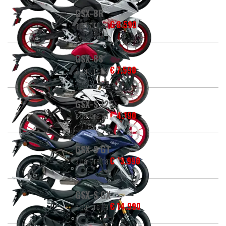
GSX-8R
a partire da
€ 8.590
GSX-8S
a partire da
€ 7.590
GSX-S 125
a partire da
€ 4.190
GSX-S GT
a partire da
€ 13.990
GSX-S GX
a partire da
€ 14.990