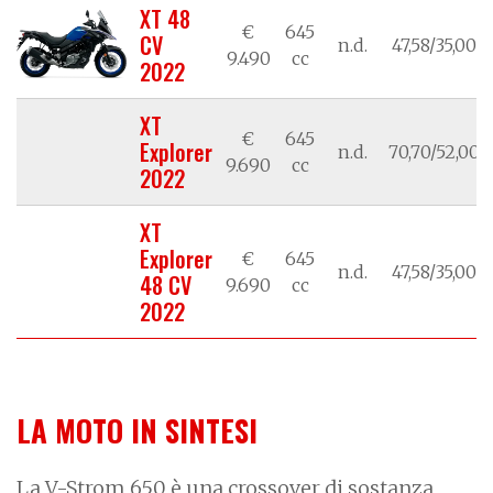
XT 48
€
645
CV
n.d.
47,58/35,00
9.490
cc
2022
XT
€
645
Explorer
n.d.
70,70/52,00
9.690
cc
2022
XT
Explorer
€
645
n.d.
47,58/35,00
48 CV
9.690
cc
2022
LA MOTO IN SINTESI
La V-Strom 650 è una crossover di sostanza