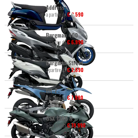
Address
a partire da
€ 2.590
Burgman 400
a partire da
€ 6.990
Burgman Street
a partire da
€ 2.690
DR-Z
a partire da
€ 7.990
GSX 1300 R
a partire da
€ 19.990