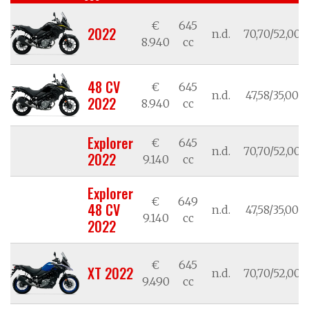
€
645
2022
n.d.
70,70/52,00
8.940
cc
48 CV
€
645
n.d.
47,58/35,00
2022
8.940
cc
Explorer
€
645
n.d.
70,70/52,00
2022
9.140
cc
Explorer
€
649
48 CV
n.d.
47,58/35,00
9.140
cc
2022
€
645
XT 2022
n.d.
70,70/52,00
9.490
cc