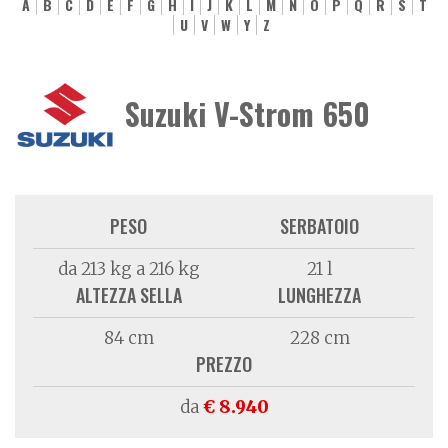
A
B
C
D
E
F
G
H
I
J
K
L
M
N
O
P
Q
R
S
T
U
V
W
Y
Z
Suzuki V-Strom 650
PESO
SERBATOIO
da 213 kg a 216 kg
21 l
ALTEZZA SELLA
LUNGHEZZA
84 cm
228 cm
PREZZO
da
€ 8.940