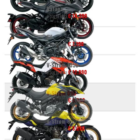
Katana
a partire da
€ 14.390
SV
a partire da
€ 7.190
V-Strom 1050
a partire da
€ 12.990
V-Strom 650
a partire da
€ 8.940
V-Strom 800
a partire da
€ 8.890