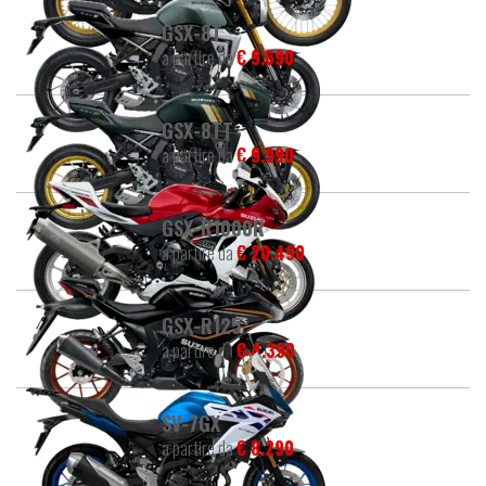
GSX-8T
a partire da
€ 9.690
GSX-8TT
a partire da
€ 9.990
GSX-R1000R
a partire da
€ 20.490
GSX-R125
a partire da
€ 4.390
SV-7GX
a partire da
€ 8.290