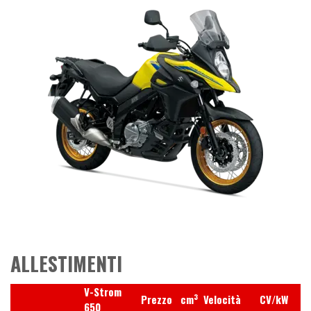
ALLESTIMENTI
V-Strom
3
Prezzo
cm
Velocità
CV/kW
650