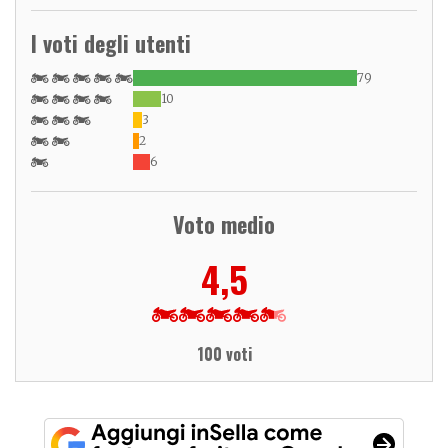
I voti degli utenti
79
10
3
2
6
Voto medio
4,5
100 voti