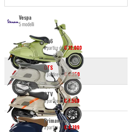
Vespa
5 modelli
946
a partire da
€ 12.000
GTS
a partire da
€ 6.250
GTV
a partire da
€ 7.550
Primavera
a partire da
€ 4.199