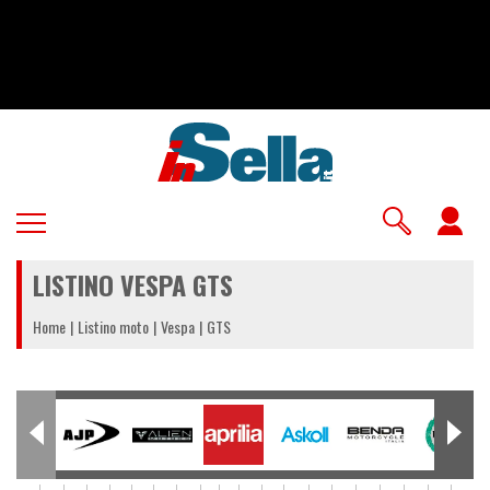
Salta
al
contenuto
principale
U
a
LISTINO VESPA GTS
m
Home
Listino moto
Vespa
GTS