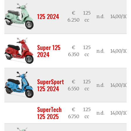
€
125
125 2024
n.d.
14,00/10,
6.250
cc
Super 125
€
125
n.d.
14,00/10,
2024
6.350
cc
SuperSport
€
125
n.d.
14,00/10,
125 2024
6.550
cc
SuperTech
€
125
n.d.
14,00/10,
125 2025
6.750
cc