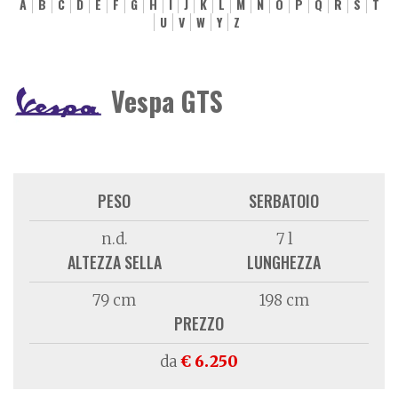
A
B
C
D
E
F
G
H
I
J
K
L
M
N
O
P
Q
R
S
T
U
V
W
Y
Z
Vespa GTS
PESO
SERBATOIO
n.d.
7 l
ALTEZZA SELLA
LUNGHEZZA
79 cm
198 cm
PREZZO
da
€ 6.250