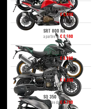
SRK 600 RS
a partire da
€ 6.490
SRT 800 RX
a partire da
€ 8.690
SRT 900 SX
a partire da
€ 8.990
SRV 400 VS
a partire da
€ 4.890
SQ 350
a partire da
€ 4.790