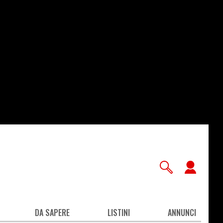
User
accou
men
DA SAPERE
LISTINI
ANNUNCI