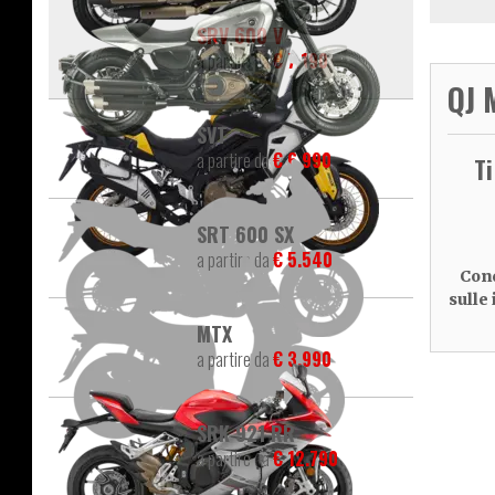
SRV 600 V
a partire da
€ 7.190
QJ 
SVT
a partire da
€ 6.990
T
SRT 600 SX
a partire da
€ 5.540
Cond
sulle
MTX
a partire da
€ 3.990
SRK 921 RR
a partire da
€ 12.790