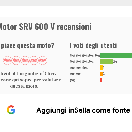
Motor SRV 600 V recensioni
i piace questa moto?
I voti degli utenti
24
4
ividi il tuo giudizio! Clicca
4
 icone qui sopra per valutare
3
questa moto.