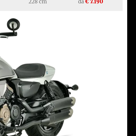
228 cm
da
€ 7.190