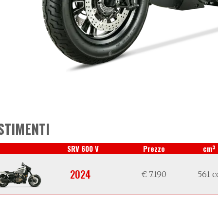
STIMENTI
3
SRV 600 V
Prezzo
cm
2024
€ 7.190
561 c