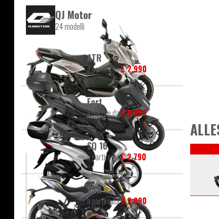
QJ Motor
24 modelli
ATR
a partire da
€ 2.990
Fort
a partire da
€ 5.390
ALLE
SQ 16
a partire da
€ 2.790
SRK
a partire da
€ 2.990