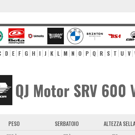
C
D
E
F
G
H
I
J
K
L
M
N
O
P
Q
R
S
T
U
V
QJ Motor SRV 600 
PESO
SERBATOIO
ALTEZZA SELL