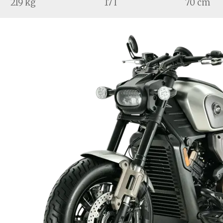
219 kg
17 l
70 cm