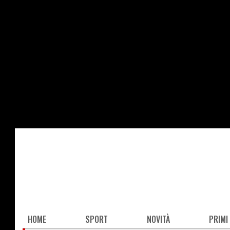
Salta
al
contenuto
principale
Main
HOME
SPORT
NOVITÀ
PRIMI
navigation