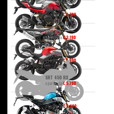
SRK 800
a partire da
€ 8.790
COV 125
a partire da
€ 3.190
SRK 900
a partire da
€ 7.990
SRT 450 RX
a partire da
€ 5.790
SRK 600
a partire da
€ 5.490