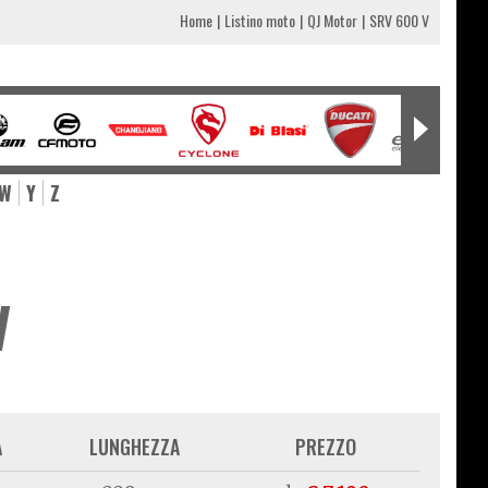
Home
Listino moto
QJ Motor
SRV 600 V
W
Y
Z
V
A
LUNGHEZZA
PREZZO