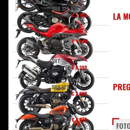
SRK 125 RS
LA M
a partire da
€ 3.590
SRK 800 RR
a partire da
€ 9.490
SRT
a partire da
€ 6.390
PREG
SRV 125
a partire da
€ 2.990
SRV 300
a partire da
€ 4.870
FOTO