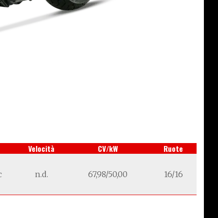
Velocità
CV/kW
Ruote
c
n.d.
67,98/50,00
16/16