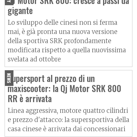
QJ Motor SRK 800: cresce a passi da
gigante
Lo sviluppo delle cinesi non si ferma
mai, è già pronta una nuova versione
della sportiva SRK profondamente
modificata rispetto a quella nuovissima
svelata ad ottobre
Supersport al prezzo di un
NEWS
maxiscooter: la Qj Motor SRK 800
RR è arrivata
Linea aggressiva, motore quattro cilindri
e prezzo d'attacco: la supersportiva della
casa cinese è arrivata dai concessionari