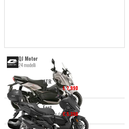
QJ Motor
24 modelli
ATR
a partire da
€ 2.990
Fort
a partire da
€ 5.390