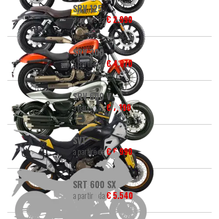
SRV 125
a partire da
€ 2.990
SRV 300
a partire da
€ 4.870
SRV 600 V
a partire da
€ 7.190
SVT
a partire da
€ 6.990
SRT 600 SX
a partire da
€ 5.540