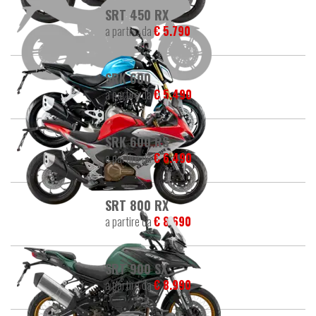
SRT 450 RX
a partire da
€ 5.790
SRK 600
a partire da
€ 5.490
SRK 600 RS
a partire da
€ 6.490
SRT 800 RX
a partire da
€ 8.690
SRT 900 SX
a partire da
€ 8.990