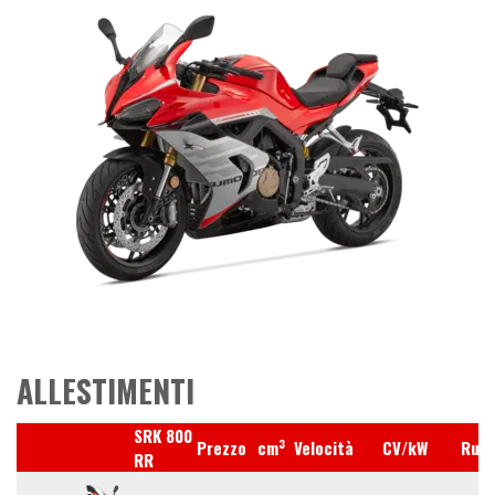
ALLESTIMENTI
SRK 800
3
Prezzo
cm
Velocità
CV/kW
Ruo
RR