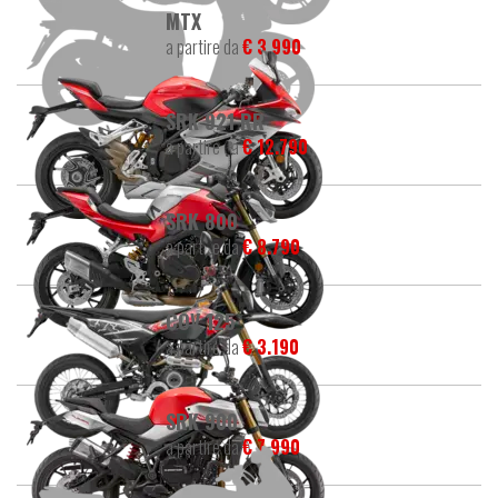
MTX
a partire da
€ 3.990
SRK 921 RR
a partire da
€ 12.790
SRK 800
a partire da
€ 8.790
COV 125
a partire da
€ 3.190
SRK 900
a partire da
€ 7.990