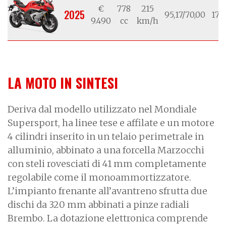
€
778
215
2025
95,17/70,00
17/1
9.490
cc
km/h
LA MOTO IN SINTESI
Deriva dal modello utilizzato nel Mondiale
Supersport, ha linee tese e affilate e un motore
4 cilindri inserito in un telaio perimetrale in
alluminio, abbinato a una forcella Marzocchi
con steli rovesciati di 41 mm completamente
regolabile come il monoammortizzatore.
L’impianto frenante all’avantreno sfrutta due
dischi da 320 mm abbinati a pinze radiali
Brembo. La dotazione elettronica comprende