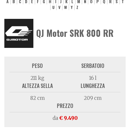
A
B
C
D
E
F
G
H
I
J
K
L
M
N
O
P
Q
R
S
T
U
V
W
Y
Z
QJ Motor SRK 800 RR
PESO
SERBATOIO
211 kg
16 l
ALTEZZA SELLA
LUNGHEZZA
82 cm
209 cm
PREZZO
da
€ 9.490