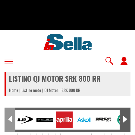
Salta
al
contenuto
principale
U
a
LISTINO QJ MOTOR SRK 800 RR
m
Home
Listino moto
QJ Motor
SRK 800 RR