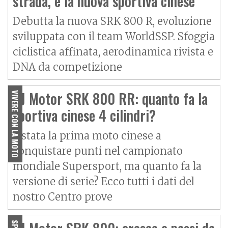
strada, è la nuova sportiva cinese
Debutta la nuova SRK 800 R, evoluzione
sviluppata con il team WorldSSP. Sfoggia
ciclistica affinata, aerodinamica rivista e
DNA da competizione
QJ Motor SRK 800 RR: quanto fa la
VIVERE CON LA MOTO
sportiva cinese 4 cilindri?
È stata la prima moto cinese a
conquistare punti nel campionato
mondiale Supersport, ma quanto fa la
versione di serie? Ecco tutti i dati del
nostro Centro prove
SPY