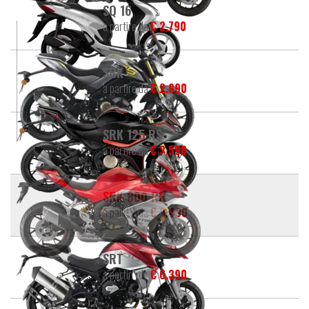
SQ 16
a partire da
€ 2.790
SRK
a partire da
€ 2.990
SRK 125 RS
a partire da
€ 3.590
SRK 800 RR
a partire da
€ 9.490
SRT
a partire da
€ 6.390