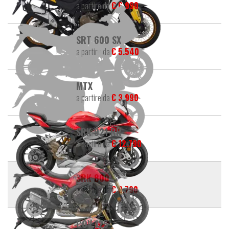
a partire da
€ 6.990
SRT 600 SX
a partire da
€ 5.540
MTX
a partire da
€ 3.990
SRK 921 RR
a partire da
€ 12.790
SRK 800
a partire da
€ 8.790
COV 125