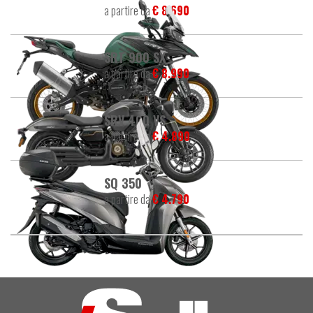
a partire da
€ 8.690
SRT 900 SX
a partire da
€ 8.990
SRV 400 VS
a partire da
€ 4.890
SQ 350
a partire da
€ 4.790