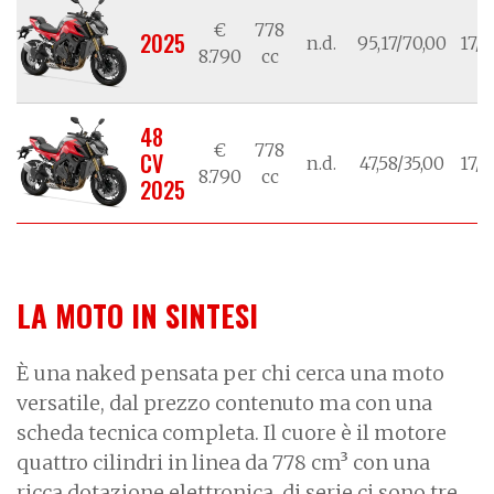
€
778
2025
n.d.
95,17/70,00
17/1
8.790
cc
48
€
778
CV
n.d.
47,58/35,00
17/1
8.790
cc
2025
LA MOTO IN SINTESI
È una naked pensata per chi cerca una moto
versatile, dal prezzo contenuto ma con una
scheda tecnica completa. Il cuore è il motore
quattro cilindri in linea da 778 cm³ con una
ricca dotazione elettronica, di serie ci sono tre