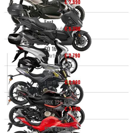
a partire da
€ 2.990
Fort
a partire da
€ 5.390
SQ 16
a partire da
€ 2.790
SRK
a partire da
€ 2.990
SRK 125 RS
a partire da
€ 3.590
SRK 800 RR