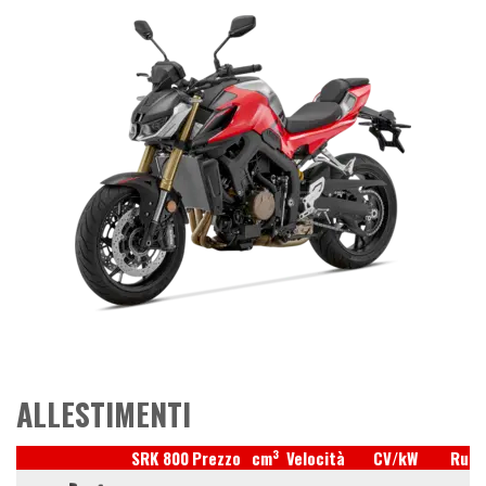
ALLESTIMENTI
3
SRK 800
Prezzo
cm
Velocità
CV/kW
Ruot