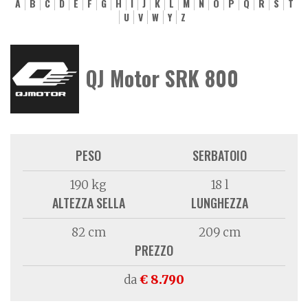
A
B
C
D
E
F
G
H
I
J
K
L
M
N
O
P
Q
R
S
T
U
V
W
Y
Z
QJ Motor SRK 800
PESO
SERBATOIO
190 kg
18 l
ALTEZZA SELLA
LUNGHEZZA
82 cm
209 cm
PREZZO
da
€ 8.790