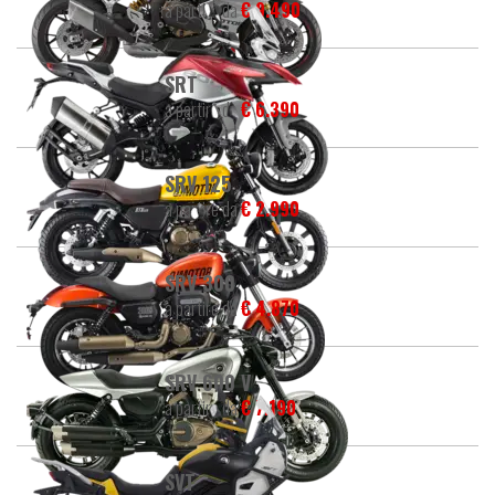
a partire da
€ 9.490
SRT
a partire da
€ 6.390
SRV 125
a partire da
€ 2.990
SRV 300
a partire da
€ 4.870
SRV 600 V
a partire da
€ 7.190
SVT