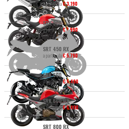
a partire da
€ 3.190
SRK 900
a partire da
€ 7.990
SRT 450 RX
a partire da
€ 5.790
SRK 600
a partire da
€ 5.490
SRK 600 RS
a partire da
€ 6.490
SRT 800 RX