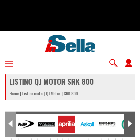
Salta
al
contenuto
principale
U
a
LISTINO QJ MOTOR SRK 800
m
Home
Listino moto
QJ Motor
SRK 800