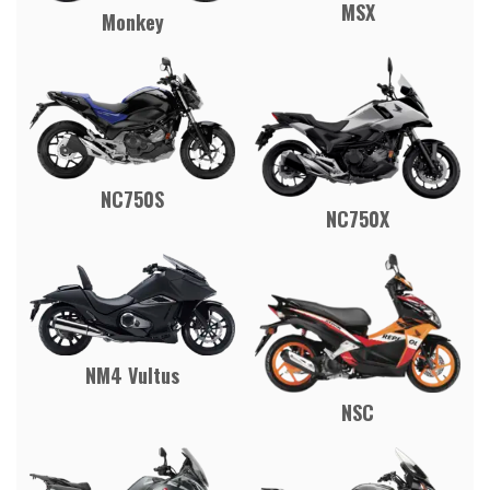
MSX
Monkey
NC750S
NC750X
NM4 Vultus
NSC