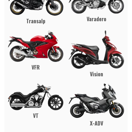
Varadero
Transalp
VFR
Vision
VT
X-ADV