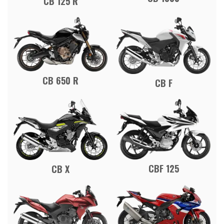
CB 125 R
CB 650 R
CB F
CBF 125
CB X