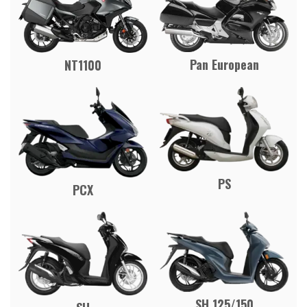
Pan European
NT1100
PS
PCX
SH 125/150