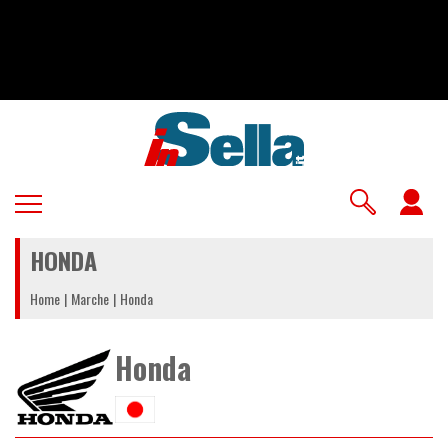
Salta
al
contenuto
principale
U
a
HONDA
m
Home
Marche
Honda
Honda