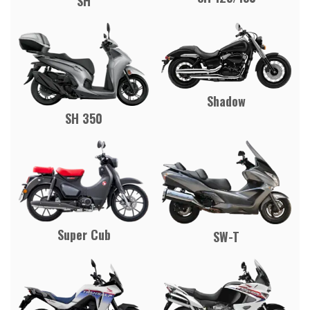
SH
Shadow
SH 350
Super Cub
SW-T