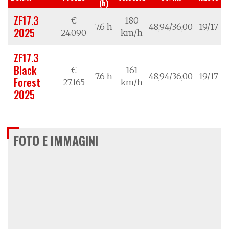
(h)
ZF17.3
€
180
7.6 h
48,94/36,00
19/17
2025
24.090
km/h
ZF17.3
Black
€
161
7.6 h
48,94/36,00
19/17
Forest
27.165
km/h
2025
FOTO E IMMAGINI