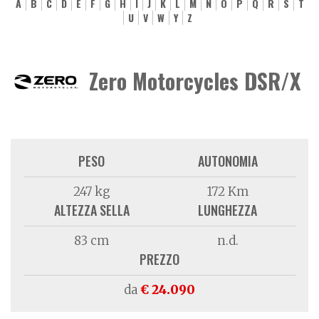
A
B
C
D
E
F
G
H
I
J
K
L
M
N
O
P
Q
R
S
T
U
V
W
Y
Z
Zero Motorcycles DSR/X
PESO
AUTONOMIA
247 kg
172 Km
ALTEZZA SELLA
LUNGHEZZA
83 cm
n.d.
PREZZO
da
€ 24.090