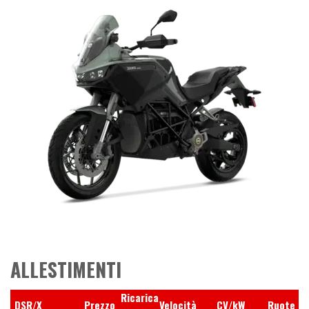
ALLESTIMENTI
Ricarica
DSR/X
Prezzo
Velocità
CV/kW
Ruote