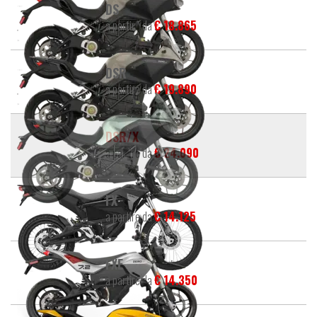
DS
a partire da
€ 18.865
DSR
a partire da
€ 19.890
DSR/X
a partire da
€ 24.090
FX
a partire da
€ 14.125
FXE
a partire da
€ 14.350