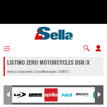
Salta
al
contenuto
principale
U
a
LISTINO ZERO MOTORCYCLES DSR/X
m
Home
Listino moto
Zero Motorcycles
DSR/X