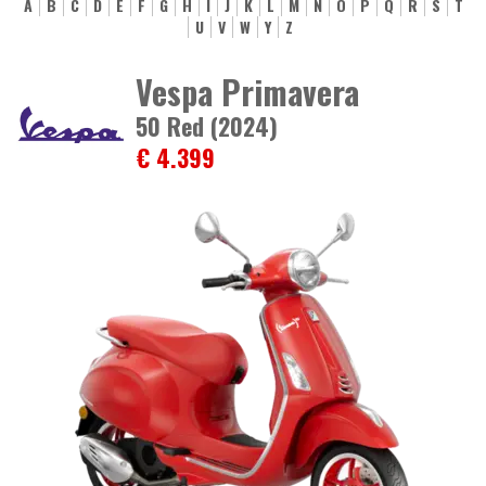
A
B
C
D
E
F
G
H
I
J
K
L
M
N
O
P
Q
R
S
T
U
V
W
Y
Z
Vespa Primavera
50 Red (2024)
€ 4.399