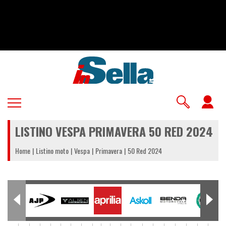
Salta
al
contenuto
principale
U
a
LISTINO VESPA PRIMAVERA 50 RED 2024
m
Home
Listino moto
Vespa
Primavera
50 Red 2024