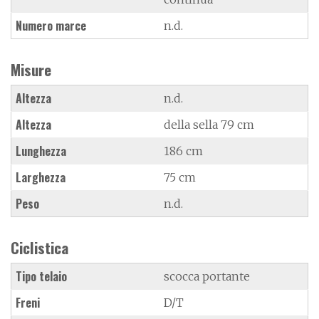
Numero marce
n.d.
Misure
Altezza
n.d.
Altezza
della sella 79 cm
Lunghezza
186 cm
Larghezza
75 cm
Peso
n.d.
Ciclistica
Tipo telaio
scocca portante
Freni
D/T