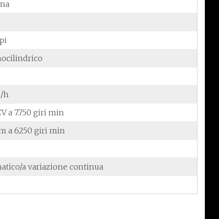
ina
c
pi
ocilindrico
/h
CV a 7.750 giri min
Nm a 6250 giri min
atico/a variazione continua