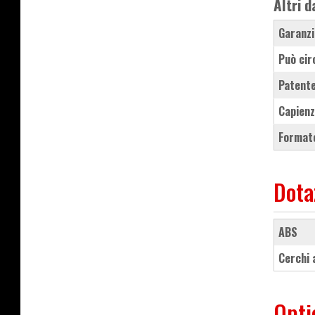
Altri d
Garanzi
Può cir
Patente
Capienz
Formato
Dota
ABS
cerchi
Opti