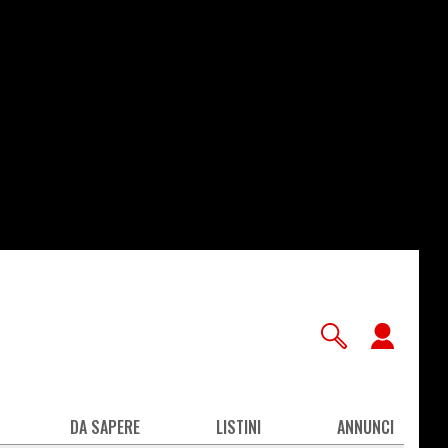
User
accou
men
DA SAPERE
LISTINI
ANNUNCI