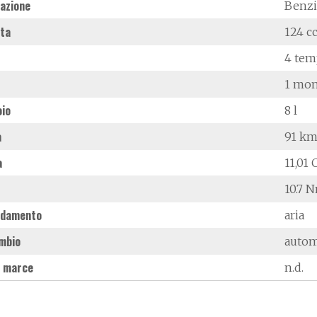
azione
Benz
ata
124 c
4 tem
1 mon
oio
8 l
à
91 km
a
11,01 
10.7 
ddamento
aria
mbio
autom
 marce
n.d.