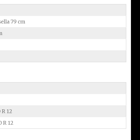
sella 79 cm
m
0 R 12
0 R 12