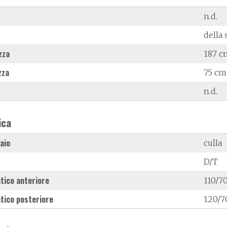
n.d.
della 
zza
187 c
zza
75 cm
n.d.
ica
laio
culla
D/T
tico anteriore
110/7
tico posteriore
120/7