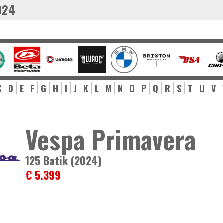
024
C
D
E
F
G
H
I
J
K
L
M
N
O
P
Q
R
S
T
U
V
Vespa Primavera
125 Batik (2024)
€ 5.399