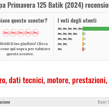
pa Primavera 125 Batik (2024) recensio
piace questo scooter?
I voti degli utenti
0
0
ividi il tuo giudizio! Clicca
0
 icone qui sopra per valutare
0
questo scooter.
zo, dati tecnici, motore, prestazioni,
e
azione
Euro 