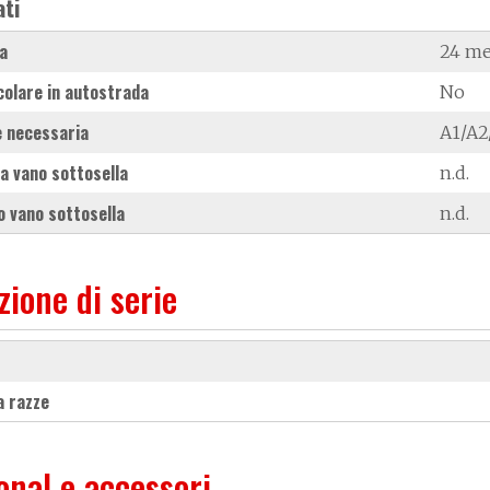
ati
a
24 me
colare in autostrada
No
 necessaria
A1/A2
a vano sottosella
n.d.
 vano sottosella
n.d.
zione di serie
 a razze
onal e accessori