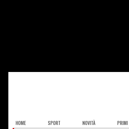
Salta
al
contenuto
principale
Main
HOME
SPORT
NOVITÀ
PRIMI
navigation