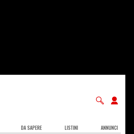
User
accou
men
DA SAPERE
LISTINI
ANNUNCI