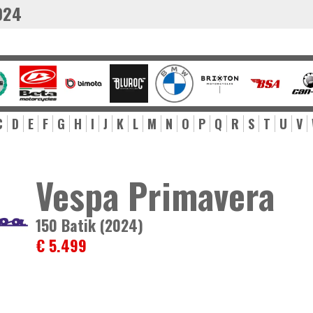
024
C
D
E
F
G
H
I
J
K
L
M
N
O
P
Q
R
S
T
U
V
Vespa Primavera
150 Batik (2024)
€ 5.499