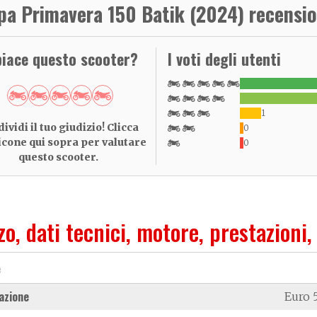
pa Primavera 150 Batik (2024) recensio
piace questo scooter?
I voti degli utenti
1
ividi il tuo giudizio! Clicca
0
 icone qui sopra per valutare
0
questo scooter.
zo, dati tecnici, motore, prestazioni,
e
azione
Euro 