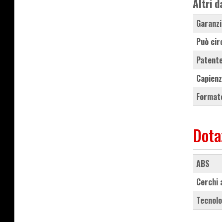
Altri d
Garanzi
Può cir
Patente
Capienz
Formato
Dota
ABS
cerchi
tecnol