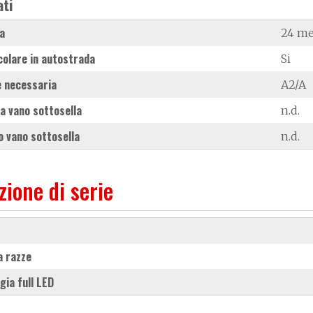
ati
a
24 me
colare in autostrada
Si
 necessaria
A2/A
a vano sottosella
n.d.
 vano sottosella
n.d.
zione di serie
 a razze
ogia full LED