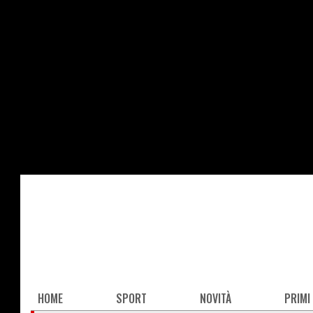
Salta
al
contenuto
principale
Main
HOME
SPORT
NOVITÀ
PRIMI
navigation