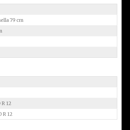
sella 79 cm
m
0 R 12
0 R 12