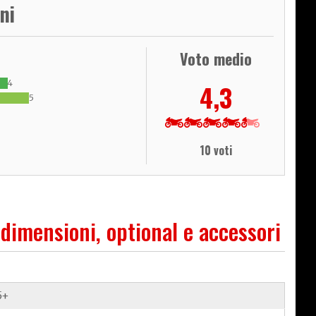
ni
Voto medio
4
4,3
5
10 voti
 dimensioni, optional e accessori
5+