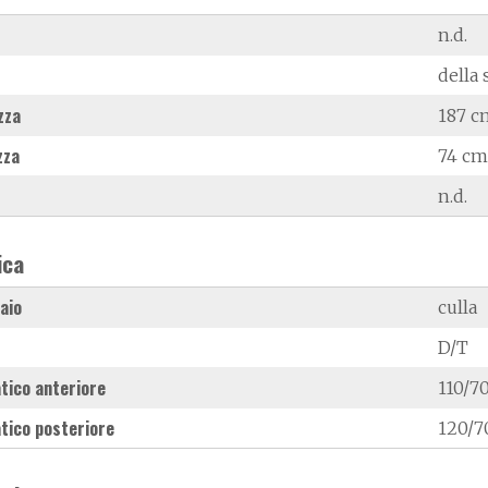
n.d.
della 
zza
187 c
zza
74 cm
n.d.
ica
laio
culla
D/T
tico anteriore
110/7
tico posteriore
120/7