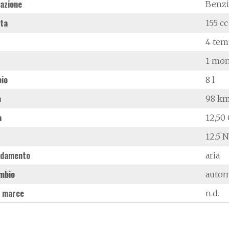
azione
Benz
ata
155 cc
4 tem
1 mon
oio
8 l
à
98 k
a
12,50 
12.5 
ddamento
aria
mbio
autom
 marce
n.d.