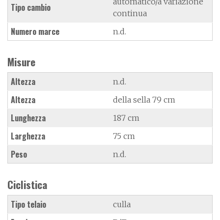
automatico/a variazione
Tipo cambio
continua
Numero marce
n.d.
Misure
Altezza
n.d.
Altezza
della sella 79 cm
Lunghezza
187 cm
Larghezza
75 cm
Peso
n.d.
Ciclistica
Tipo telaio
culla