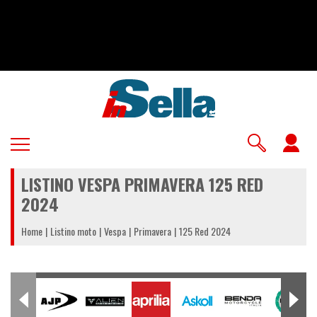
Salta
al
contenuto
principale
U
a
LISTINO VESPA PRIMAVERA 125 RED
m
2024
Home
Listino moto
Vespa
Primavera
125 Red 2024