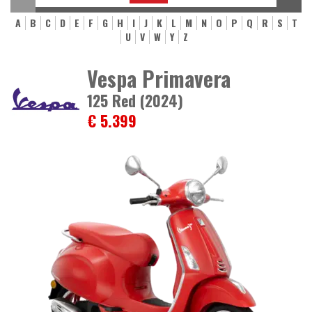
A
B
C
D
E
F
G
H
I
J
K
L
M
N
O
P
Q
R
S
T
U
V
W
Y
Z
Vespa Primavera
125 Red (2024)
€ 5.399