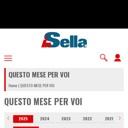
Salta
al
contenuto
principale
U
a
QUESTO MESE PER VOI
m
Home
QUESTO MESE PER VOI
QUESTO MESE PER VOI
026
2025
2024
2023
2022
2021
2