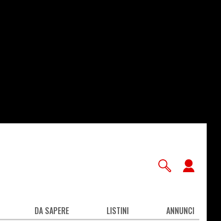
User
accou
men
DA SAPERE
LISTINI
ANNUNCI