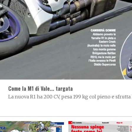
Come la M1 di Vale... targata
La nuova R1 ha 200 CV, pesa 199 kg col pieno e sfrutta