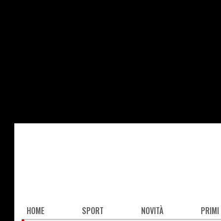
Salta
al
contenuto
principale
Main
HOME
SPORT
NOVITÀ
PRIMI
navigation