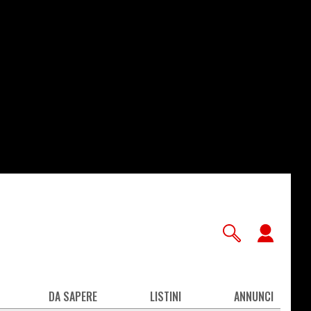
User
accou
men
DA SAPERE
LISTINI
ANNUNCI