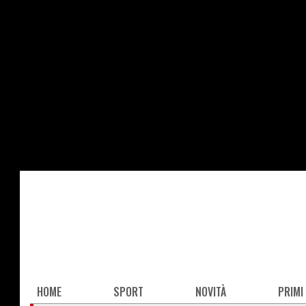
Salta
al
contenuto
principale
Main
HOME
SPORT
NOVITÀ
PRIMI
navigation