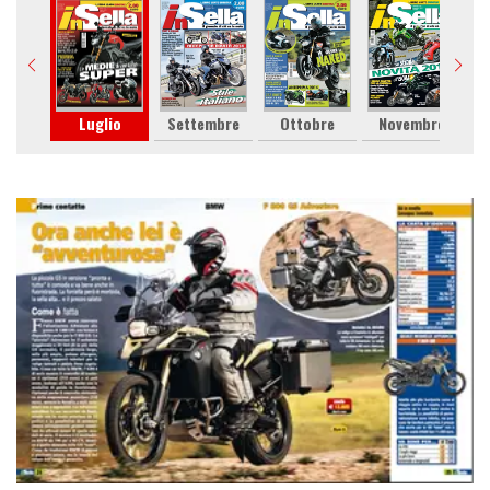
gno
Luglio
Settembre
Ottobre
Novembre