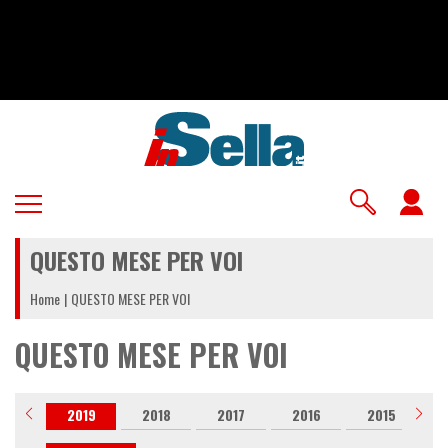
Salta
al
contenuto
principale
U
a
QUESTO MESE PER VOI
m
Home
QUESTO MESE PER VOI
QUESTO MESE PER VOI
020
2019
2018
2017
2016
2015