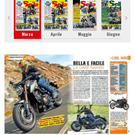
raio
Marzo
Aprile
Maggio
Giugno