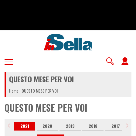
Salta
al
contenuto
principale
U
a
QUESTO MESE PER VOI
m
Home
QUESTO MESE PER VOI
QUESTO MESE PER VOI
022
2021
2020
2019
2018
2017