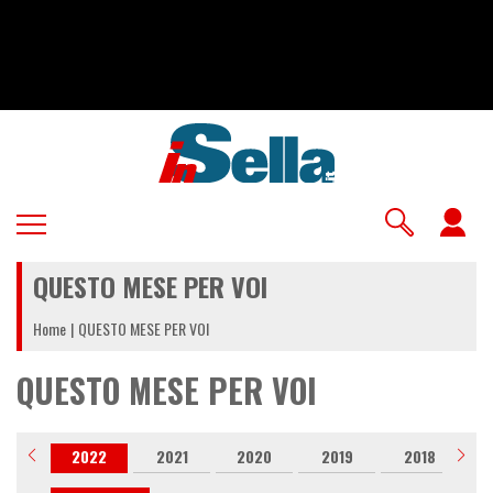
Salta
al
contenuto
principale
U
a
QUESTO MESE PER VOI
m
Home
QUESTO MESE PER VOI
QUESTO MESE PER VOI
023
2022
2021
2020
2019
2018