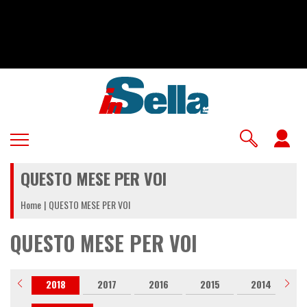
Salta
al
contenuto
principale
U
a
QUESTO MESE PER VOI
m
Home
QUESTO MESE PER VOI
QUESTO MESE PER VOI
019
2018
2017
2016
2015
2014