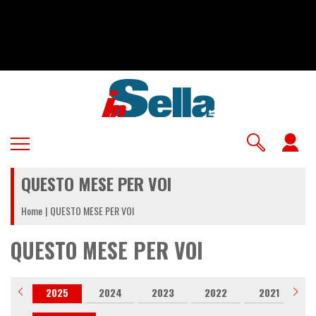
Salta
al
contenuto
principale
U
a
QUESTO MESE PER VOI
m
Home
QUESTO MESE PER VOI
QUESTO MESE PER VOI
026
2025
2024
2023
2022
2021
2