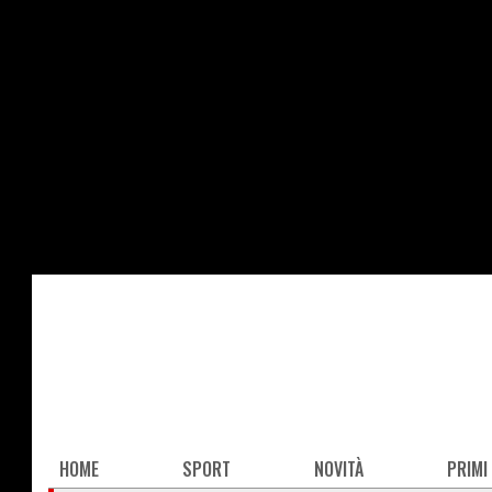
Salta
al
contenuto
principale
Main
HOME
SPORT
NOVITÀ
PRIMI
navigation