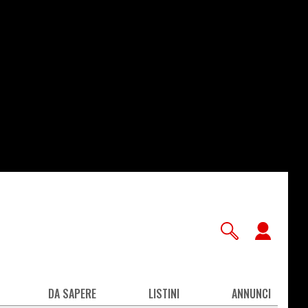
User
accou
men
DA SAPERE
LISTINI
ANNUNCI