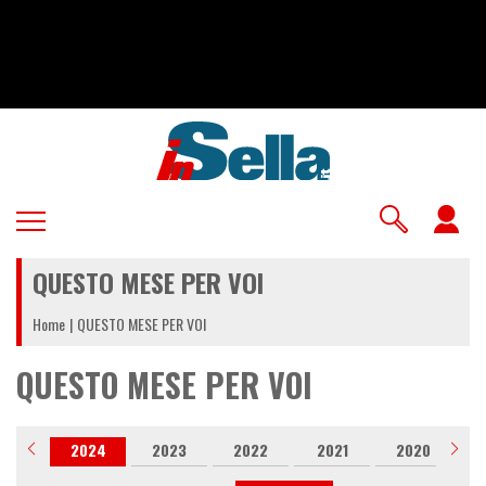
Salta
al
contenuto
principale
U
a
QUESTO MESE PER VOI
m
Home
QUESTO MESE PER VOI
QUESTO MESE PER VOI
025
2024
2023
2022
2021
2020