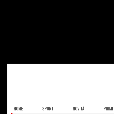
Salta
al
contenuto
principale
Main
HOME
SPORT
NOVITÀ
PRIMI
navigation