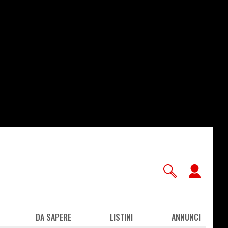
User
accou
men
DA SAPERE
LISTINI
ANNUNCI