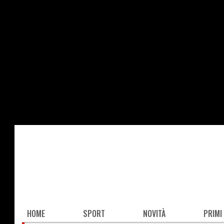
Salta
al
contenuto
principale
Main
HOME
SPORT
NOVITÀ
PRIMI
navigation