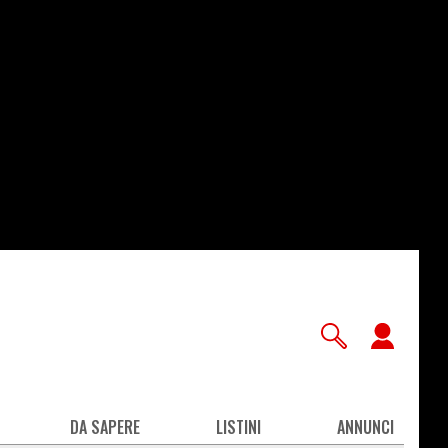
User
accou
men
DA SAPERE
LISTINI
ANNUNCI