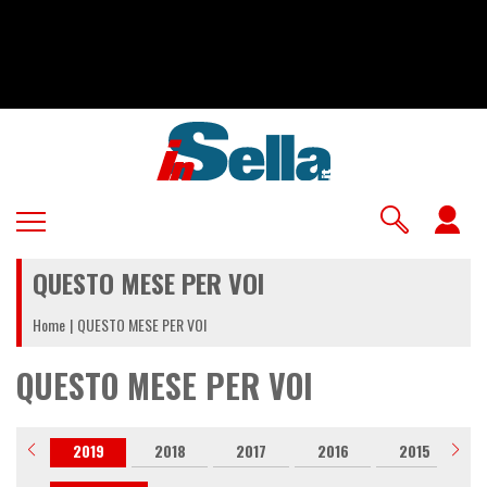
Salta
al
contenuto
principale
U
a
QUESTO MESE PER VOI
m
Home
QUESTO MESE PER VOI
QUESTO MESE PER VOI
020
2019
2018
2017
2016
2015