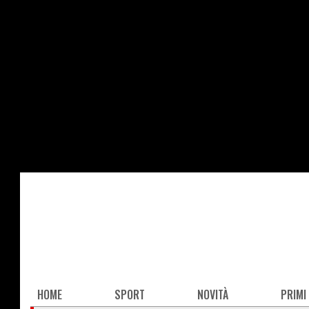
Salta
al
contenuto
principale
Main
HOME
SPORT
NOVITÀ
PRIMI
navigation