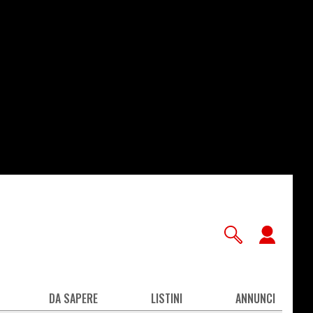
User
accou
men
DA SAPERE
LISTINI
ANNUNCI