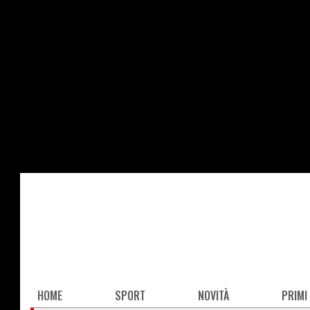
Salta
al
contenuto
principale
Main
HOME
SPORT
NOVITÀ
PRIMI
navigation