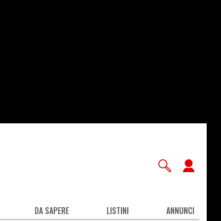
User
accou
men
DA SAPERE
LISTINI
ANNUNCI