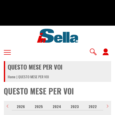
Salta
al
contenuto
principale
U
a
QUESTO MESE PER VOI
m
Home
QUESTO MESE PER VOI
QUESTO MESE PER VOI
2026
2025
2024
2023
2022
2021