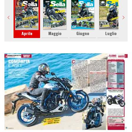
zo
Aprile
Maggio
Giugno
Luglio