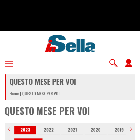
Salta
al
contenuto
principale
U
a
QUESTO MESE PER VOI
m
Home
QUESTO MESE PER VOI
QUESTO MESE PER VOI
024
2023
2022
2021
2020
2019