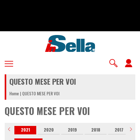
Salta
al
contenuto
principale
U
a
QUESTO MESE PER VOI
m
Home
QUESTO MESE PER VOI
QUESTO MESE PER VOI
022
2021
2020
2019
2018
2017