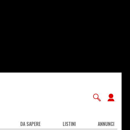
User
accou
men
DA SAPERE
LISTINI
ANNUNCI