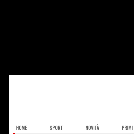
Salta
al
contenuto
principale
Main
HOME
SPORT
NOVITÀ
PRIMI
navigation