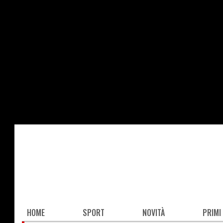
Salta
al
contenuto
principale
Main
HOME
SPORT
NOVITÀ
PRIMI
navigation