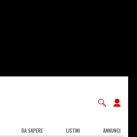
User
accou
men
DA SAPERE
LISTINI
ANNUNCI