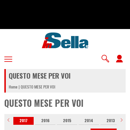
Salta
al
contenuto
principale
U
a
QUESTO MESE PER VOI
m
Home
QUESTO MESE PER VOI
QUESTO MESE PER VOI
018
2017
2016
2015
2014
2013