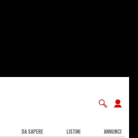
User
accou
men
DA SAPERE
LISTINI
ANNUNCI