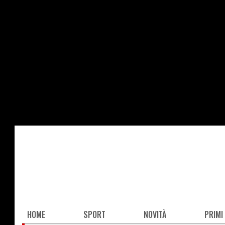
Salta
al
contenuto
principale
Main
HOME
SPORT
NOVITÀ
PRIMI
navigation