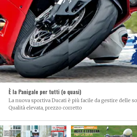
È la Panigale per tutti (o quasi)
La nuova sportiva Ducati è più facile da gestire delle so
Qualità elevata, prezzo corretto