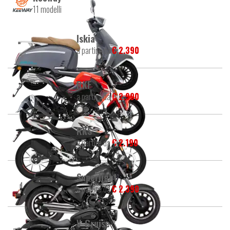
11 modelli
Iskia
a partire da
€ 2.390
RKF
a partire da
€ 2.990
RKS
a partire da
€ 2.190
Superlight
a partire da
€ 2.390
V-Cruise