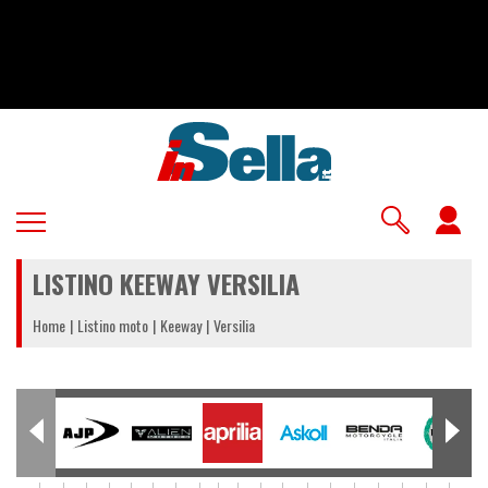
Salta
al
contenuto
principale
U
a
LISTINO KEEWAY VERSILIA
m
Home
Listino moto
Keeway
Versilia