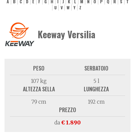
A
B
C
D
E
F
G
H
I
J
K
L
M
N
O
P
Q
R
S
T
U
V
W
Y
Z
Keeway Versilia
PESO
SERBATOIO
107 kg
5 l
ALTEZZA SELLA
LUNGHEZZA
79 cm
192 cm
PREZZO
da
€ 1.890