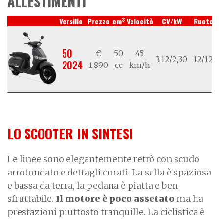
ALLESTIMENTI
3
Versilia
Prezzo
cm
Velocità
CV/kW
Ruote
50
€
50
45
3,12/2,30
12/12
2024
1.890
cc
km/h
LO SCOOTER IN SINTESI
Le linee sono elegantemente retrò con scudo
arrotondato e dettagli curati. La sella è spaziosa
e bassa da terra, la pedana è piatta e ben
sfruttabile.
Il motore è poco assetato
ma ha
prestazioni piuttosto tranquille. La ciclistica è