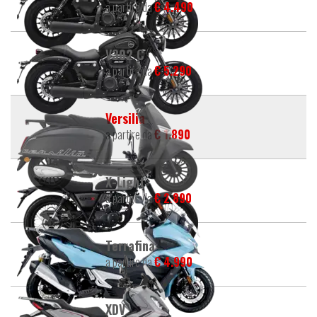
a partire da
€ 4.490
V302 C
a partire da
€ 5.290
Versilia
a partire da
€ 1.890
X-Light
a partire da
€ 2.890
Terrafina
a partire da
€ 4.990
XDV