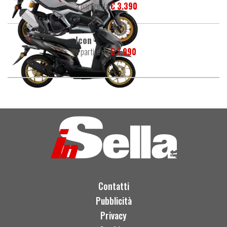
a partire da
€ 3.390
Icon
a partire da
€ 1.990
Contatti
Pubblicità
Privacy