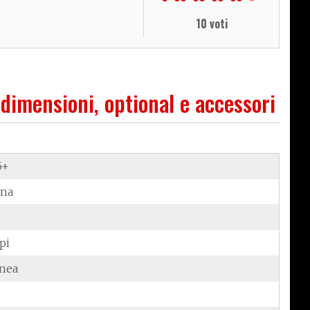
10 voti
 dimensioni, optional e accessori
5+
ina
pi
inea