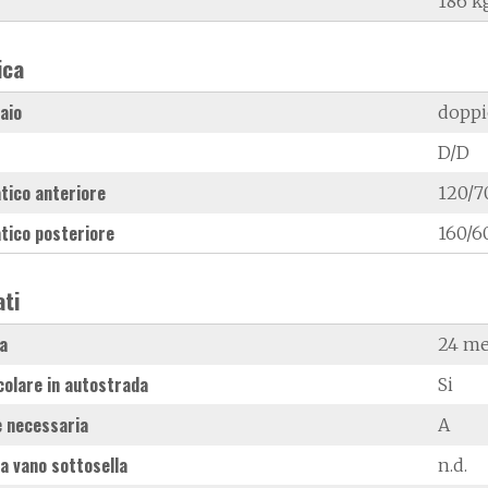
186 k
ica
laio
doppi
D/D
tico anteriore
120/7
tico posteriore
160/6
ati
a
24 me
colare in autostrada
Si
 necessaria
A
a vano sottosella
n.d.