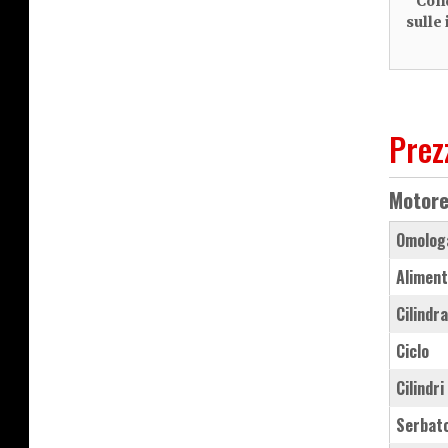
Cond
sulle
Prez
Motor
Omolog
Aliment
Cilindr
Ciclo
Cilindri
Serbat