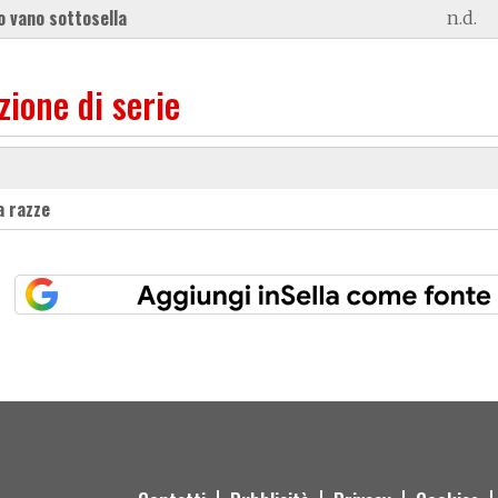
 vano sottosella
n.d.
zione di serie
 a razze