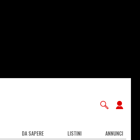
User
accou
men
DA SAPERE
LISTINI
ANNUNCI