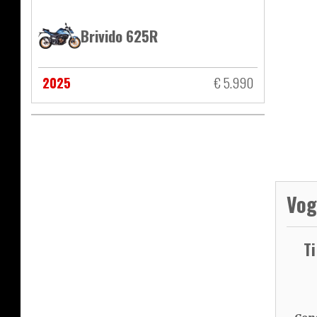
Brivido 625R
2025
€ 5.990
Vog
T