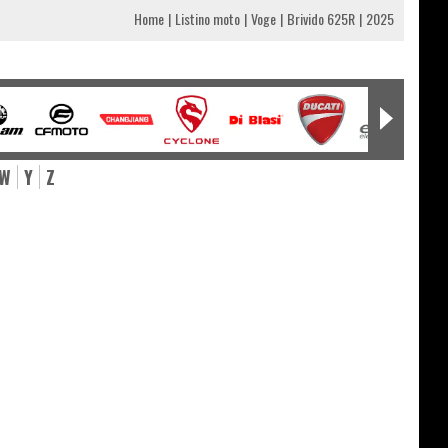
Home
Listino moto
Voge
Brivido 625R
2025
W
Y
Z