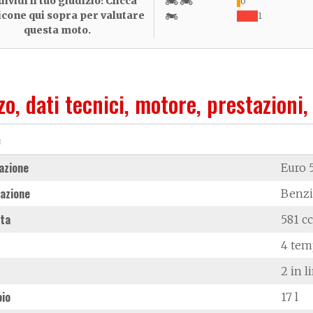
ividi il tuo giudizio! Clicca
0
 icone qui sopra per valutare
1
questa moto.
zo, dati tecnici, motore, prestazioni,
e
azione
Euro 
azione
Benz
ata
581 cc
4 tem
2 in l
oio
17 l