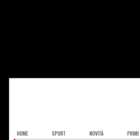
Salta
al
contenuto
principale
Main
HOME
SPORT
NOVITÀ
PRIMI
navigation