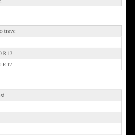
g
o trave
0 R 17
0 R 17
si