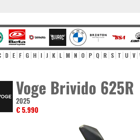
C
D
E
F
G
H
I
J
K
L
M
N
O
P
Q
R
S
T
U
V
Voge Brivido 625R
2025
€ 5.990