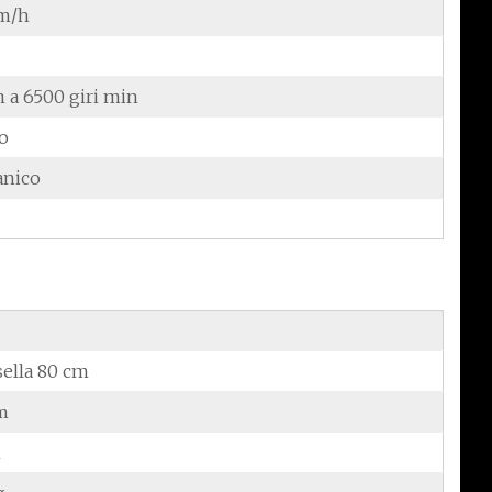
m/h
 a 6500 giri min
do
anico
sella 80 cm
m
m