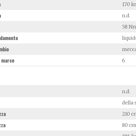
à
170 k
a
n.d.
58 Nm
ddamento
liqui
mbio
mecc
 marce
6
n.d.
della 
zza
210 c
zza
80 c