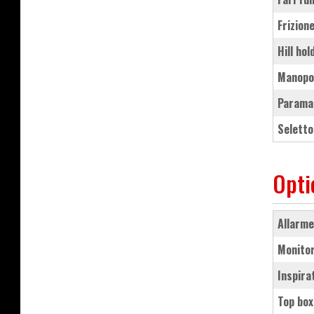
frizio
hill ho
manopo
parama
selett
Opti
allarm
monit
Inspira
top box