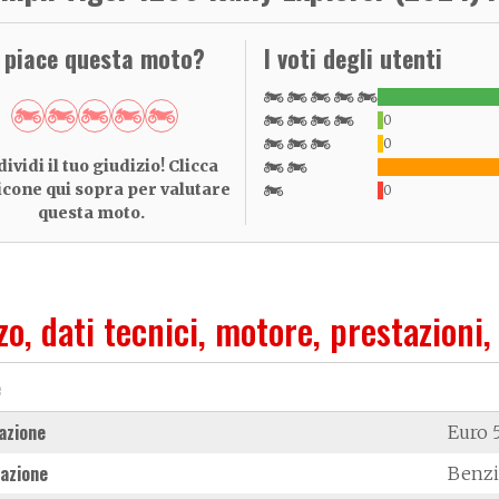
i piace questa moto?
I voti degli utenti
0
0
ividi il tuo giudizio! Clicca
 icone qui sopra per valutare
0
questa moto.
zo, dati tecnici, motore, prestazioni,
e
azione
Euro 
azione
Benz