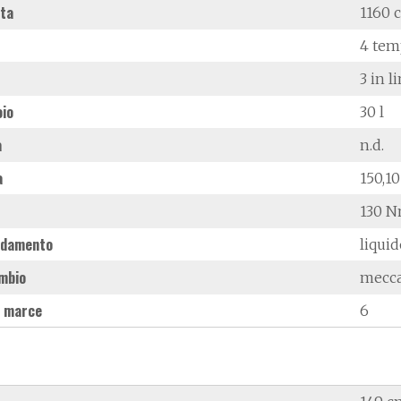
ata
1160 
4 tem
3 in l
oio
30 l
à
n.d.
a
150,10
130 N
ddamento
liqui
mbio
mecc
 marce
6