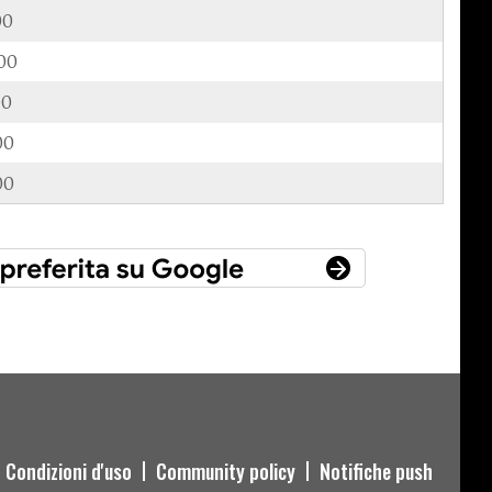
00
00
00
00
00
Condizioni d'uso
Community policy
Notifiche push