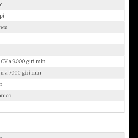
cc
pi
inea
 CV a 9.000 giri min
m a 7000 giri min
do
anico