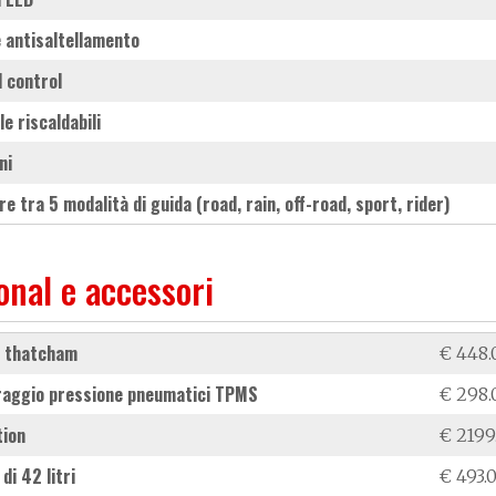
ne antisaltellamento
ld control
le riscaldabili
ni
ore tra 5 modalità di guida (road, rain, off-road, sport, rider)
onal e accessori
e thatcham
€ 448.
oraggio pressione pneumatici TPMS
€ 298.
tion
€ 2199
 di 42 litri
€ 493.