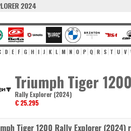
XPLORER 2024
C
D
E
F
G
H
I
J
K
L
M
N
O
P
Q
R
S
T
U
V
Triumph Tiger 120
Rally Explorer (2024)
€ 25.295
umph Tiger 1200 Rally Explorer (2024) 