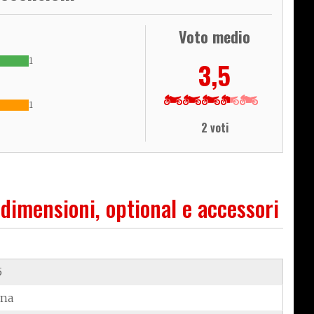
Voto medio
1
3,5
1
2 voti
 dimensioni, optional e accessori
5
ina