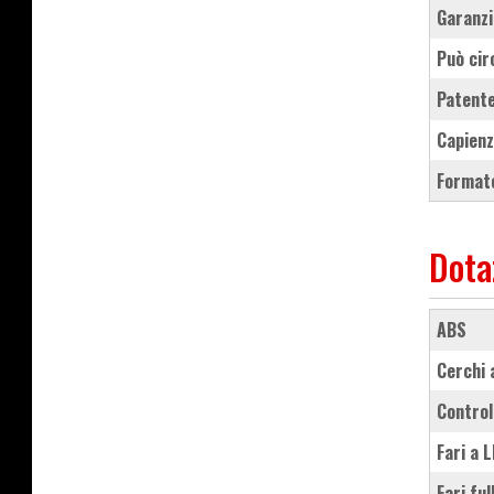
Garanzi
Può cir
Patente
Capienz
Formato
Dota
ABS
cerchi
contro
fari a 
fari fu