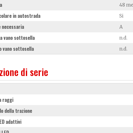
a
48 me
colare in autostrada
Si
 necessaria
A
a vano sottosella
n.d.
 vano sottosella
n.d.
zione di serie
 a raggi
llo della trazione
LED adattivi
ll LED