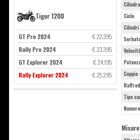
Cilindr
Tiger 1200
Ciclo
Cilindri
GT Pro 2024
€ 22.395
Serbat
Rally Pro 2024
€ 23.395
Velocit
GT Explorer 2024
€ 24.195
Potenz
Coppia
Rally Explorer 2024
€ 25.295
Raffre
Tipo ca
Numero
Misure