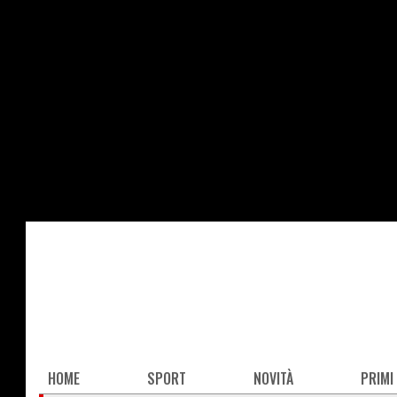
Salta
al
contenuto
principale
Main
HOME
SPORT
NOVITÀ
PRIMI
navigation