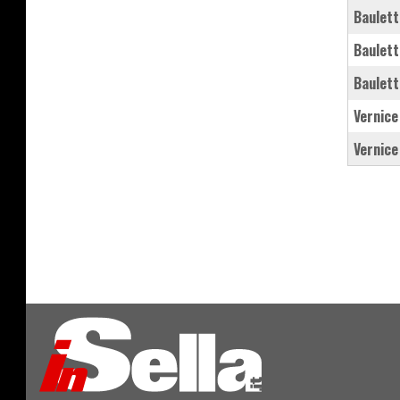
baulett
baulett
baulet
vernic
vernic