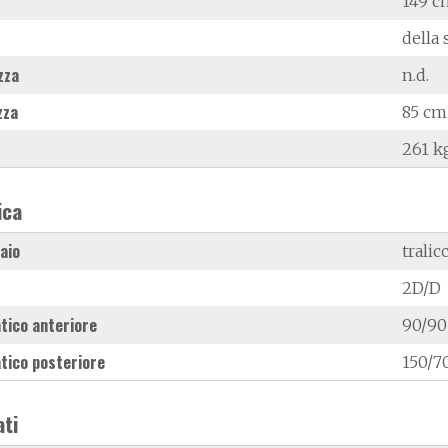
149 c
della 
zza
n.d.
zza
85 cm
261 k
ica
laio
tralic
2D/D
tico anteriore
90/90
tico posteriore
150/7
ati