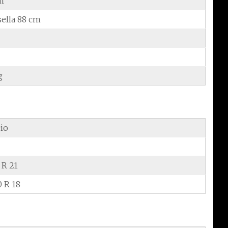
m
sella 88 cm
g
cio
 R 21
0 R 18