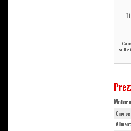
T
Cond
sulle
Prez
Motor
Omolog
Aliment