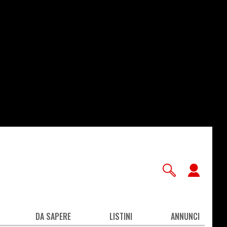
User
accou
men
DA SAPERE
LISTINI
ANNUNCI