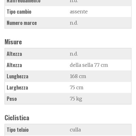
Raffreddamento
n.d.
Tipo cambio
assente
Numero marce
n.d.
Misure
Altezza
n.d.
Altezza
della sella 77 cm
Lunghezza
168 cm
Larghezza
75 cm
Peso
75 kg
Ciclistica
Tipo telaio
culla