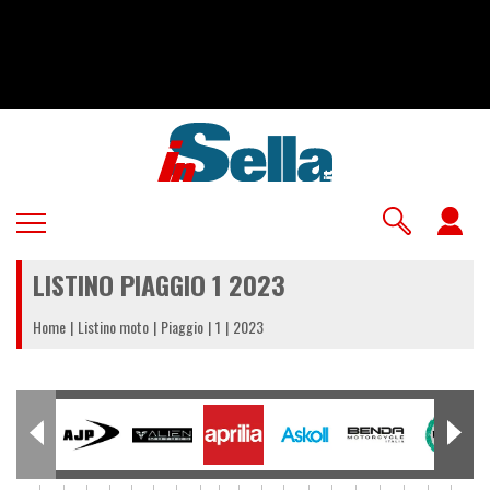
Salta
al
contenuto
principale
U
a
LISTINO PIAGGIO 1 2023
m
Home
Listino moto
Piaggio
1
2023