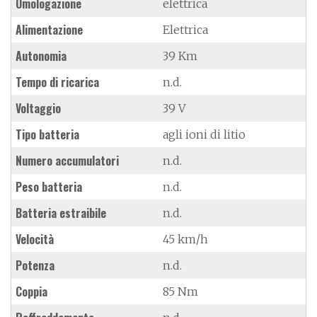
Omologazione
elettrica
Alimentazione
Elettrica
Autonomia
39 Km
Tempo di ricarica
n.d.
Voltaggio
39 V
Tipo batteria
agli ioni di litio
Numero accumulatori
n.d.
Peso batteria
n.d.
Batteria estraibile
n.d.
Velocità
45 km/h
Potenza
n.d.
Coppia
85 Nm