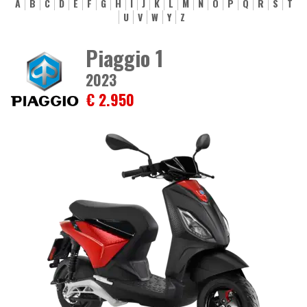
A
B
C
D
E
F
G
H
I
J
K
L
M
N
O
P
Q
R
S
T
U
V
W
Y
Z
Piaggio 1
2023
€ 2.950