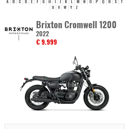
A
B
C
D
E
F
G
H
I
J
K
L
M
N
O
P
Q
R
S
T
U
V
W
Y
Z
Brixton Cromwell 1200
2022
€ 9.999