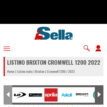
Salta
al
contenuto
principale
U
a
LISTINO BRIXTON CROMWELL 1200 2022
m
Home
Listino moto
Brixton
Cromwell 1200
2022