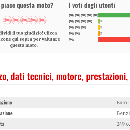
i piace questa moto?
I voti degli utenti
0
0
ividi il tuo giudizio! Clicca
0
 icone qui sopra per valutare
questa moto.
zo, dati tecnici, motore, prestazioni,
e
azione
Euro 
azione
Benz
ata
249 c