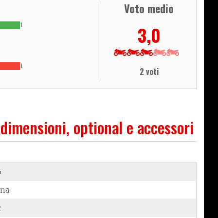
Voto medio
1
3,0
1
2 voti
 dimensioni, optional e accessori
5
ina
c