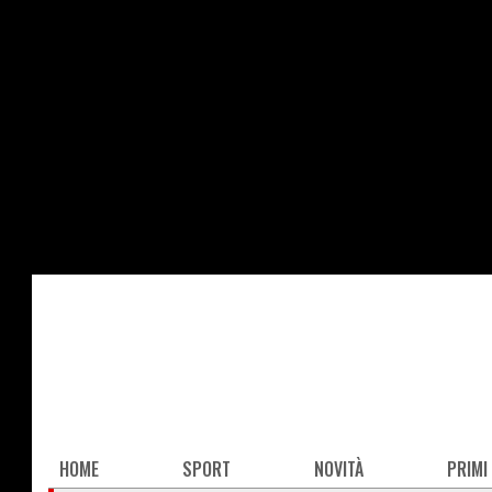
Salta
al
contenuto
principale
Main
HOME
SPORT
NOVITÀ
PRIMI
navigation