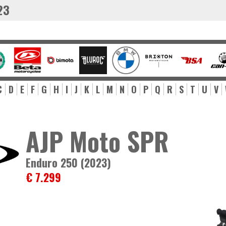
23
C
D
E
F
G
H
I
J
K
L
M
N
O
P
Q
R
S
T
U
V
AJP Moto SPR
Enduro 250 (2023)
€ 7.299