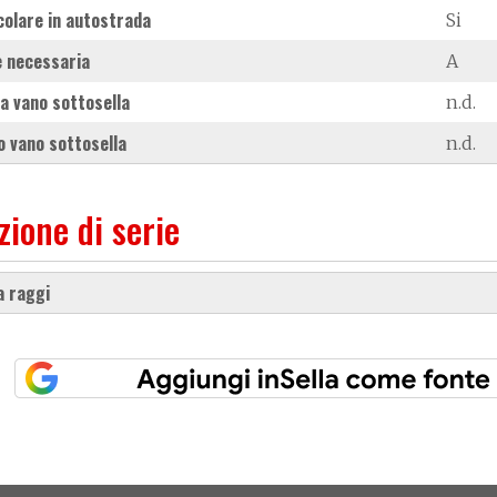
colare in autostrada
Si
 necessaria
A
a vano sottosella
n.d.
 vano sottosella
n.d.
zione di serie
 a raggi