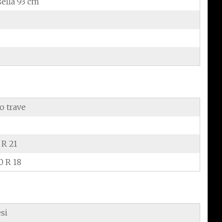
sella 93 cm
o trave
 R 21
0 R 18
si