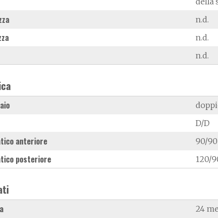
della 
zza
n.d.
zza
n.d.
n.d.
ica
laio
doppi
D/D
tico anteriore
90/90
tico posteriore
120/9
ati
a
24 me