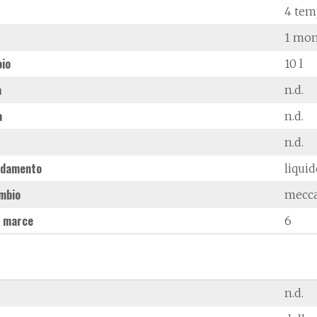
4 tem
1 mon
oio
10 l
à
n.d.
a
n.d.
n.d.
ddamento
liqui
mbio
mecc
 marce
6
n.d.