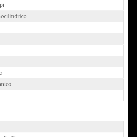
pi
ocilindrico
do
anico