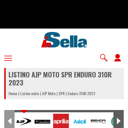
Salta
al
contenuto
principale
U
a
LISTINO AJP MOTO SPR ENDURO 310R
m
2023
Home
Listino moto
AJP Moto
SPR
Enduro 310R 2023