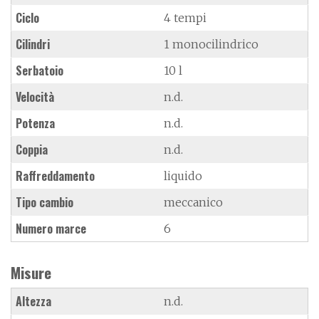
Ciclo
4 tempi
Cilindri
1 monocilindrico
Serbatoio
10 l
Velocità
n.d.
Potenza
n.d.
Coppia
n.d.
Raffreddamento
liquido
Tipo cambio
meccanico
Numero marce
6
Misure
Altezza
n.d.