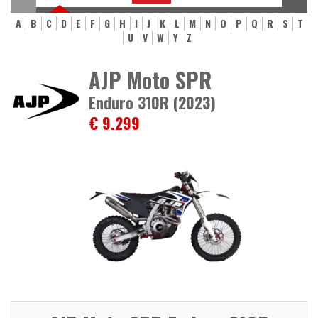
A
B
C
D
E
F
G
H
I
J
K
L
M
N
O
P
Q
R
S
T
U
V
W
Y
Z
AJP Moto SPR
Enduro 310R (2023)
€ 9.299