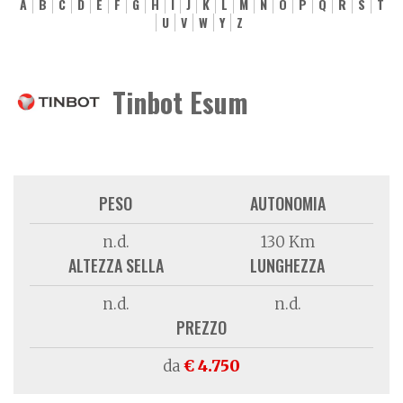
A
B
C
D
E
F
G
H
I
J
K
L
M
N
O
P
Q
R
S
T
U
V
W
Y
Z
Tinbot Esum
PESO
AUTONOMIA
n.d.
130 Km
ALTEZZA SELLA
LUNGHEZZA
n.d.
n.d.
PREZZO
da
€ 4.750