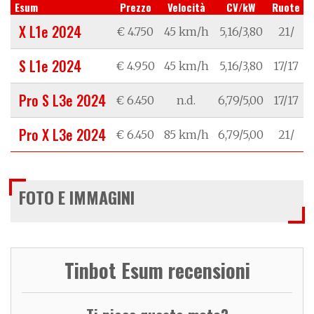
Esum
Prezzo
Velocità
CV/kW
Ruote
X L1e 2024
€ 4.750
45 km/h
5,16/3,80
21/
S L1e 2024
€ 4.950
45 km/h
5,16/3,80
17/17
Pro S L3e 2024
€ 6.450
n.d.
6,79/5,00
17/17
Pro X L3e 2024
€ 6.450
85 km/h
6,79/5,00
21/
FOTO E IMMAGINI
Tinbot Esum recensioni