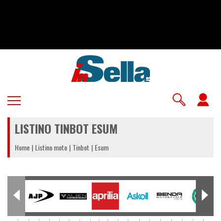
Salta
al
contenuto
principale
U
a
LISTINO TINBOT ESUM
m
Home
Listino moto
Tinbot
Esum