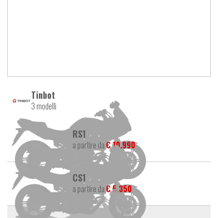
Tinbot
3 modelli
RS1
a partire da
€ 10.990
CS1
a partire da
€ 5.350