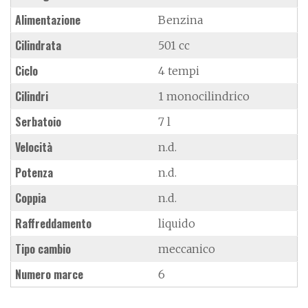
Alimentazione
Benzina
Cilindrata
501 cc
Ciclo
4 tempi
Cilindri
1 monocilindrico
Serbatoio
7 l
Velocità
n.d.
Potenza
n.d.
Coppia
n.d.
Raffreddamento
liquido
Tipo cambio
meccanico
Numero marce
6