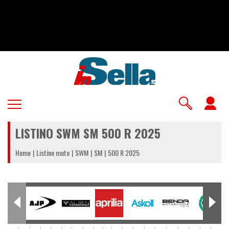
Salta
al
contenuto
principale
U
a
LISTINO SWM SM 500 R 2025
m
Home
Listino moto
SWM
SM
500 R 2025