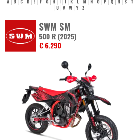
A
B
C
D
E
F
G
H
I
J
K
L
M
N
O
P
Q
R
S
T
U
V
W
Y
Z
SWM SM
500 R (2025)
€ 6.290