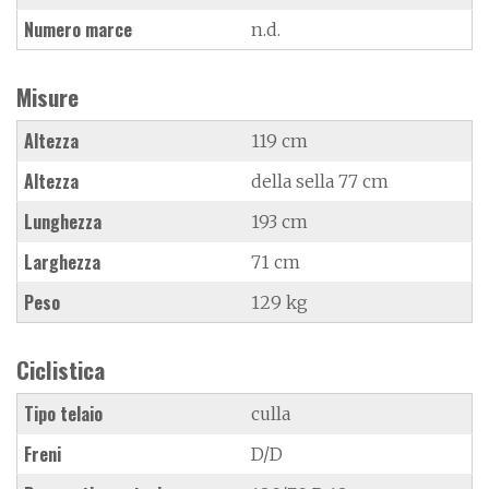
Numero marce
n.d.
Misure
Altezza
119 cm
Altezza
della sella 77 cm
Lunghezza
193 cm
Larghezza
71 cm
Peso
129 kg
Ciclistica
Tipo telaio
culla
Freni
D/D