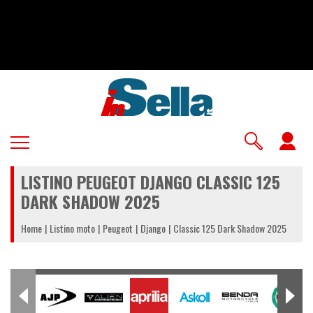
Salta
al
contenuto
principale
U
a
LISTINO PEUGEOT DJANGO CLASSIC 125
m
DARK SHADOW 2025
Home
Listino moto
Peugeot
Django
Classic 125 Dark Shadow 2025