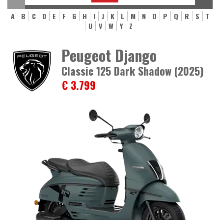
A
B
C
D
E
F
G
H
I
J
K
L
M
N
O
P
Q
R
S
T
U
V
W
Y
Z
Peugeot Django
Classic 125 Dark Shadow (2025)
€ 3.799