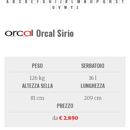
A
B
C
D
E
F
G
H
I
J
K
L
M
N
O
P
Q
R
S
T
U
V
W
Y
Z
Orcal Sirio
PESO
SERBATOIO
126 kg
16 l
ALTEZZA SELLA
LUNGHEZZA
81 cm
209 cm
PREZZO
da
€ 2.890