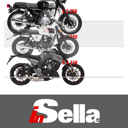
Astor
a partire da
€ 2.780
Sirio
a partire da
€ 2.890
SK01
a partire da
€ 4.270