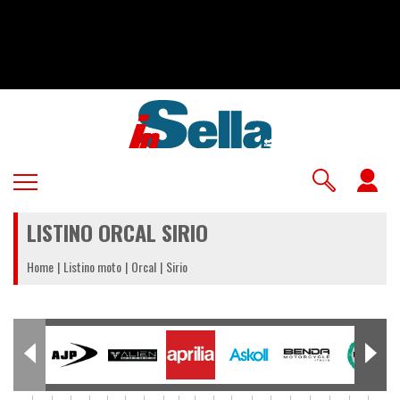
Salta
al
contenuto
principale
U
a
LISTINO ORCAL SIRIO
m
Home
Listino moto
Orcal
Sirio