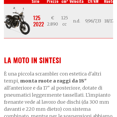
3
Sirio
Prezzo
cm
Velocità
CV/kW
Ruote
125
€
125
n.d.
9,96/7,33
18/17
2022
2.890
cc
LA MOTO IN SINTESI
È una piccola scrambler con estetica d'altri
tempi,
monta ruote a raggi da 18"
all'anteriore e da 17" al posteriore, dotate di
pneumatici leggermente tassellati. L'impianto
frenante vede al lavoro due dischi (da 300 mm
davanti e 220 mm dietro) con sistema
combinato, mentre per le sospensioni abbiamo