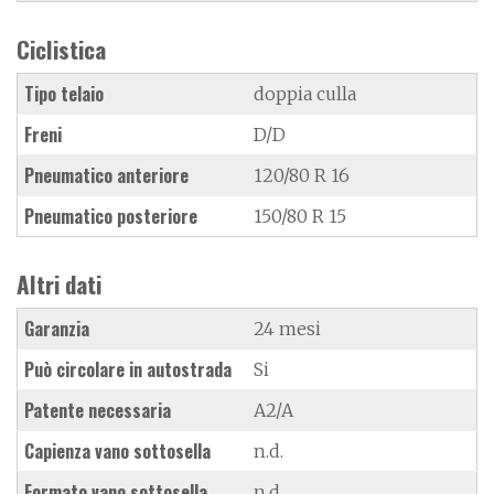
Ciclistica
Tipo telaio
doppia culla
Freni
D/D
Pneumatico anteriore
120/80 R 16
Pneumatico posteriore
150/80 R 15
Altri dati
Garanzia
24 mesi
Può circolare in autostrada
Si
Patente necessaria
A2/A
Capienza vano sottosella
n.d.
Formato vano sottosella
n.d.