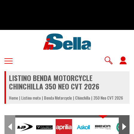
Salta
al
contenuto
principale
U
a
LISTINO BENDA MOTORCYCLE
m
CHINCHILLA 350 NEO CVT 2026
Home
Listino moto
Benda Motorcycle
Chinchilla
350 Neo CVT 2026