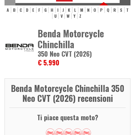
A
B
C
D
E
F
G
H
I
J
K
L
M
N
O
P
Q
R
S
T
U
V
W
Y
Z
Benda Motorcycle
Chinchilla
350 Neo CVT (2026)
€ 5.990
Benda Motorcycle Chinchilla 350
Neo CVT (2026) recensioni
Ti piace questa moto?