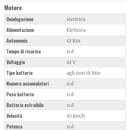
Motore
Omologazione
elettrica
Alimentazione
Elettrica
Autonomia
43 Km
Tempo di ricarica
n.d.
Voltaggio
43 V
Tipo batteria
agli ioni di litio
Numero accumulatori
n.d.
Peso batteria
n.d.
Batteria estraibile
n.d.
Velocità
45 km/h
Potenza
n.d.