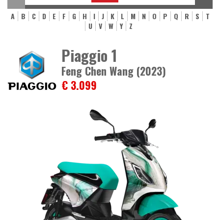
A
B
C
D
E
F
G
H
I
J
K
L
M
N
O
P
Q
R
S
T
U
V
W
Y
Z
Piaggio 1
Feng Chen Wang (2023)
€ 3.099