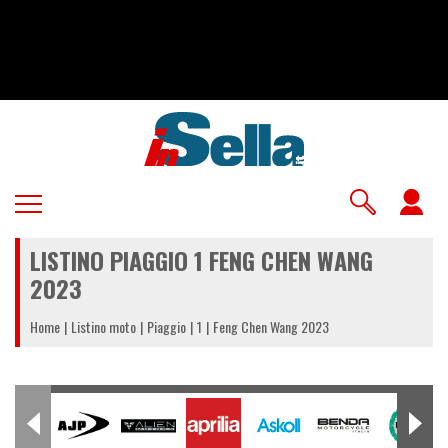
Salta
al
contenuto
principale
U
a
LISTINO PIAGGIO 1 FENG CHEN WANG
m
2023
Home
Listino moto
Piaggio
1
Feng Chen Wang 2023